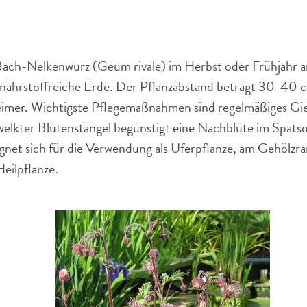
 Bach-Nelkenwurz (Geum rivale) im Herbst oder Frühjahr a
e, nährstoffreiche Erde. Der Pflanzabstand beträgt 30-4
keimer. Wichtigste Pflegemaßnahmen sind regelmäßiges G
welkter Blütenstängel begünstigt eine Nachblüte im Späts
ignet sich für die Verwendung als Uferpflanze, am Gehölzr
eilpflanze.