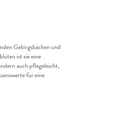
Nelkenwurz
ist
eine
dekorative
Alpenblume
chenden Gebirgsbächen und
üten ist sie eine
ndern auch pflegeleicht,
ssenswerte für eine