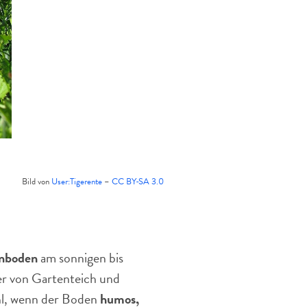
Bild von
User:Tigerente
–
CC BY-SA 3.0
enboden
am sonnigen bis
fer von Gartenteich und
ohl, wenn der Boden
humos,