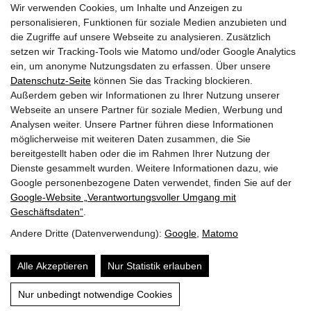
Wir verwenden Cookies, um Inhalte und Anzeigen zu
Mehr erfahren
personalisieren, Funktionen für soziale Medien anzubieten und
die Zugriffe auf unsere Webseite zu analysieren. Zusätzlich
setzen wir Tracking-Tools wie Matomo und/oder Google Analytics
ein, um anonyme Nutzungsdaten zu erfassen. Über unsere
Datenschutz-Seite
können Sie das Tracking blockieren.
2
3
Nächste
Letzte
Außerdem geben wir Informationen zu Ihrer Nutzung unserer
1
Erste
Vorherige
Webseite an unsere Partner für soziale Medien, Werbung und
Analysen weiter. Unsere Partner führen diese Informationen
möglicherweise mit weiteren Daten zusammen, die Sie
bereitgestellt haben oder die im Rahmen Ihrer Nutzung der
Dienste gesammelt wurden. Weitere Informationen dazu, wie
Google personenbezogene Daten verwendet, finden Sie auf der
Google‑Website „Verantwortungsvoller Umgang mit
Geschäftsdaten“
.
Andere Dritte (Datenverwendung):
Google
,
Matomo
Impressum
Datenschutz
Über mich
Alle Akzeptieren
Nur Statistik erlauben
Website by
Nur unbedingt notwendige Cookies