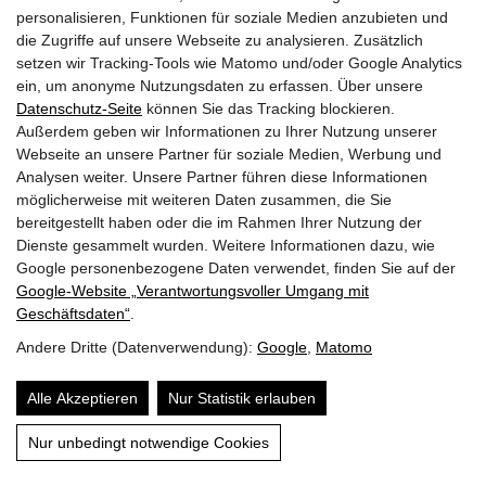
man seine Vorliebe für „trockene Füße“ und viel
personalisieren, Funktionen für soziale Medien anzubieten und
Sonne respektiert. Es fungiert im Garten nicht nur
die Zugriffe auf unsere Webseite zu analysieren. Zusätzlich
setzen wir Tracking-Tools wie Matomo und/oder Google Analytics
als hübscher Bodendecker, sondern auch als
ein, um anonyme Nutzungsdaten zu erfassen. Über unsere
biologischer Bodyguard. Hier sind die besten
Datenschutz-Seite
können Sie das Tracking blockieren.
Außerdem geben wir Informationen zu Ihrer Nutzung unserer
Partner im Steingarten und Gemüsebeet:
Webseite an unsere Partner für soziale Medien, Werbung und
Analysen weiter. Unsere Partner führen diese Informationen
möglicherweise mit weiteren Daten zusammen, die Sie
Im Staudenbeet: Das „Alpine
bereitgestellt haben oder die im Rahmen Ihrer Nutzung der
Dienste gesammelt wurden. Weitere Informationen dazu, wie
Dreamteam“
Google personenbezogene Daten verwendet, finden Sie auf der
Google‑Website „Verantwortungsvoller Umgang mit
Geschäftsdaten“
.
Andere Dritte (Datenverwendung):
Google
,
Matomo
Im Ziergarten glänzt das Bergbohnenkraut vor allem
in Steingärten, auf Trockenmauern oder im
Alle Akzeptieren
Nur Statistik erlauben
Vordergrund von sonnigen Rabatten. Da es einen
Inhalt
Nur unbedingt notwendige Cookies
eher niedrigen, kompakten Wuchs hat, braucht es