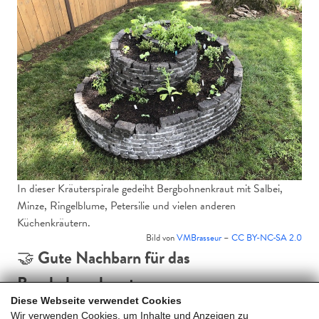
In dieser Kräuterspirale gedeiht Bergbohnenkraut mit Salbei,
Minze, Ringelblume, Petersilie und vielen anderen
Küchenkräutern.
Bild von
VMBrasseur
–
CC BY-NC-SA 2.0
🤝
Gute Nachbarn für das
Bergbohnenkraut
Diese Webseite verwendet Cookies
Das Bergbohnenkraut ist ein geselliger Typ, solange
Wir verwenden Cookies, um Inhalte und Anzeigen zu