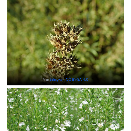
Von
Salicyna
–
CC BY-SA 4.0