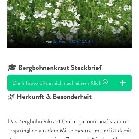
Von
Salicyna
–
CC BY-SA 4.0
🎓
Bergbohnenkraut Steckbrief
Die Infobox öffnet sich nach einem Klick
🌿
Herkunft & Besonderheit
Das Bergbohnenkraut (Satureja montana) stammt
ursprünglich aus dem Mittelmeerraum und ist damit