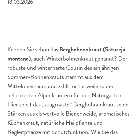
18.03.2026
:
In den Alpen gedeiht das Bergbohnenkraut gerne auf
trocken, mageren Felshängen
Kennen Sie schon das
Bergbohnenkraut (Satureja
montana)
, auch Winterbohnenkraut genannt? Der
robuste und winterharte Cousin des einjährigen
Sommer-Bohnenkrauts stammt aus dem
Mittelmeerraum und zählt mittlerweile zu den
beliebtesten Alpenkräutern für den Naturgarten.
Hier spielt das „zuagroaste“ Bergbohnenkraut seine
Stärken aus als wertvolle Bienenweide, aromatisches
Küchenkraut, natürliche Heilpflanze und
Begleitpflanze mit Schutzfunktion. Wie Sie das