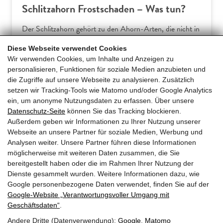
Schlitzahorn Frostschaden – Was tun?
Der Schlitzahorn gehört zu den Ahorn-Arten, die nicht in
Europa beheimatet sind. Somit verwundert es wenig, dass
Diese Webseite verwendet Cookies
Hausgärtner am Acer palmatum dissectum häufiger über
Wir verwenden Cookies, um Inhalte und Anzeigen zu
Frostschäden klagen. Dieser Ratgeber erklärt die
personalisieren, Funktionen für soziale Medien anzubieten und
typischen Symptome und gibt praxiserprobte Tipps für
die Zugriffe auf unsere Webseite zu analysieren. Zusätzlich
effektive Gegenmaßnahmen und… […]
setzen wir Tracking-Tools wie Matomo und/oder Google Analytics
ein, um anonyme Nutzungsdaten zu erfassen. Über unsere
Datenschutz-Seite
können Sie das Tracking blockieren.
Mehr erfahren
Außerdem geben wir Informationen zu Ihrer Nutzung unserer
Webseite an unsere Partner für soziale Medien, Werbung und
Analysen weiter. Unsere Partner führen diese Informationen
möglicherweise mit weiteren Daten zusammen, die Sie
bereitgestellt haben oder die im Rahmen Ihrer Nutzung der
Dienste gesammelt wurden. Weitere Informationen dazu, wie
Google personenbezogene Daten verwendet, finden Sie auf der
Google‑Website „Verantwortungsvoller Umgang mit
Geschäftsdaten“
.
Andere Dritte (Datenverwendung):
Google
,
Matomo