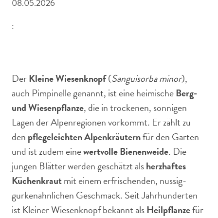
08.05.2026
:
Kleiner Wiesenknopf ist eine heimische Bienenweide,
Kräuter- und Heilpflanze
Der
Kleine Wiesenknopf
(
Sanguisorba minor
),
auch Pimpinelle genannt, ist eine heimische
Berg-
und Wiesenpflanze
, die in trockenen, sonnigen
Lagen der Alpenregionen vorkommt. Er zählt zu
den
pflegeleichten Alpenkräutern
für den Garten
und ist zudem eine
wertvolle Bienenweide
. Die
jungen Blätter werden geschätzt als
herzhaftes
Küchenkraut
mit einem erfrischenden, nussig-
gurkenähnlichen Geschmack. Seit Jahrhunderten
ist Kleiner Wiesenknopf bekannt als
Heilpflanze
für