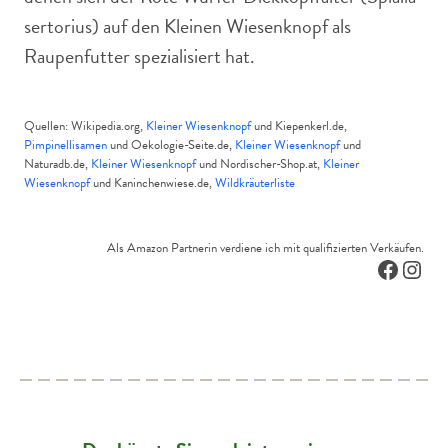
sertorius) auf den Kleinen Wiesenknopf als
Raupenfutter spezialisiert hat.
Quellen: Wikipedia.org,
Kleiner Wiesenknopf
und Kiepenkerl.de,
Pimpinellisamen
und Oekologie-Seite.de,
Kleiner Wiesenknopf
und
Naturadb.de,
Kleiner Wiesenknopf
und Nordischer-Shop.at,
Kleiner
Wiesenknopf
und Kaninchenwiese.de,
Wildkräuterliste
Als Amazon Partnerin verdiene ich mit qualifizierten Verkäufen.
Facebo
Inst