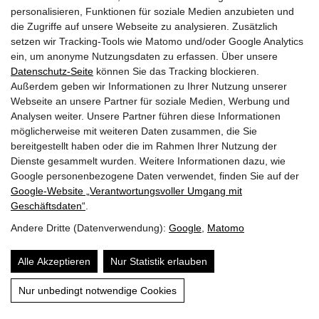
wehenden Grannen passen optisch
personalisieren, Funktionen für soziale Medien anzubieten und
die Zugriffe auf unsere Webseite zu analysieren. Zusätzlich
hervorragend zum eher puristischen Look der
setzen wir Tracking-Tools wie Matomo und/oder Google Analytics
Schwalbenwurz.
ein, um anonyme Nutzungsdaten zu erfassen. Über unsere
Datenschutz-Seite
können Sie das Tracking blockieren.
Kontrastreiche Blühpartner (Gelb & Rot)
Außerdem geben wir Informationen zu Ihrer Nutzung unserer
Pflanzpartner mit intensiven Farben erzeugen eine
Webseite an unsere Partner für soziale Medien, Werbung und
lebendige, alpine Gartengestaltung mit
Analysen weiter. Unsere Partner führen diese Informationen
möglicherweise mit weiteren Daten zusammen, die Sie
Schwalbenwurz. Hier stehen die Farben Gelb und
bereitgestellt haben oder die im Rahmen Ihrer Nutzung der
Rot im Fokus als Spiegelbild der Bergwiesen.
Dienste gesammelt wurden. Weitere Informationen dazu, wie
Google personenbezogene Daten verwendet, finden Sie auf der
Google‑Website „Verantwortungsvoller Umgang mit
Geschäftsdaten“
.
Gelbe Skabiose
(Scabiosa ochroleuca)
Andere Dritte (Datenverwendung):
Google
,
Matomo
begeistert von Juli bis November mit gelben,
bienenfreundlichen Blüten.
Alle Akzeptieren
Nur Statistik erlauben
Gelber Fingerhut
(Digitalis lutea)
:
Er mag
Inhalt
Nur unbedingt notwendige Cookies
ebenfalls kalkhaltige Böden und lichten