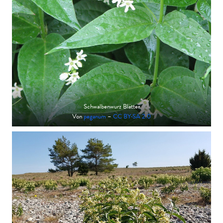
Schwalbenwurz Blätter
Von
peganum
–
CC BY-SA 2.0