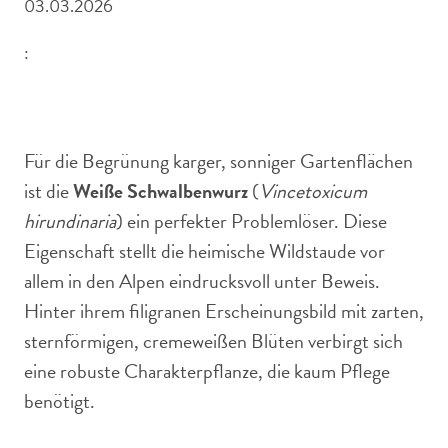
03.03.2026
:
Die Weiße Schwalbenwurz bereichert die alpine
Gartengestaltung mit üppiger Blütenpracht.
Für die Begrünung karger, sonniger Gartenflächen
ist die
Weiße Schwalbenwurz
(
Vincetoxicum
hirundinaria
) ein perfekter Problemlöser. Diese
Eigenschaft stellt die heimische Wildstaude vor
allem in den Alpen eindrucksvoll unter Beweis.
Hinter ihrem filigranen Erscheinungsbild mit zarten,
sternförmigen, cremeweißen Blüten verbirgt sich
eine robuste Charakterpflanze, die kaum Pflege
benötigt.