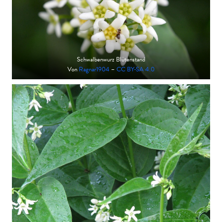
Schwalbenwurz Blütenstand
Von
Ragnar1904
–
CC BY-SA 4.0