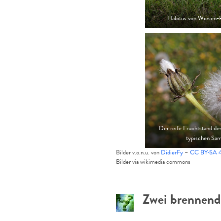
Habitus von Wiesen-
Der reife Fruchtstand de
typischen Sa
Bilder v.o.n.u. von
DidierFy
–
CC BY-SA 
Bilder via wikimedia commons
Zwei brennende