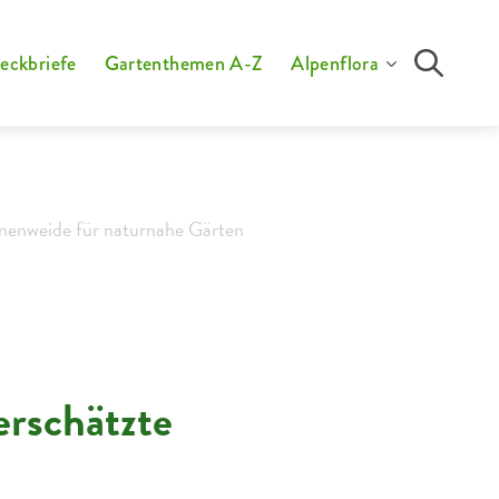
eckbriefe
Gartenthemen A-Z
Alpenflora
enenweide für naturnahe Gärten
erschätzte
Wiesen-
Pippau