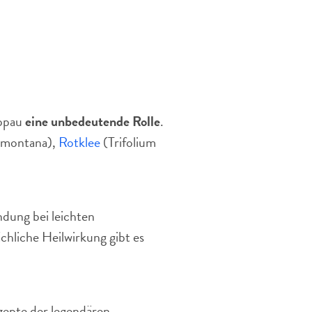
ippau
eine unbedeutende Rolle
.
 montana),
Rotklee
(Trifolium
dung bei leichten
hliche Heilwirkung gibt es
zepte der legendären