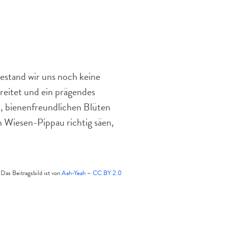
bereichert
die
Pflanzenvielfalt
alpiner
Wiesen.
stand wir uns noch keine
reitet und ein prägendes
, bienenfreundlichen Blüten
 Wiesen-Pippau richtig säen,
Das Beitragsbild ist von
Aah-Yeah
–
CC BY 2.0