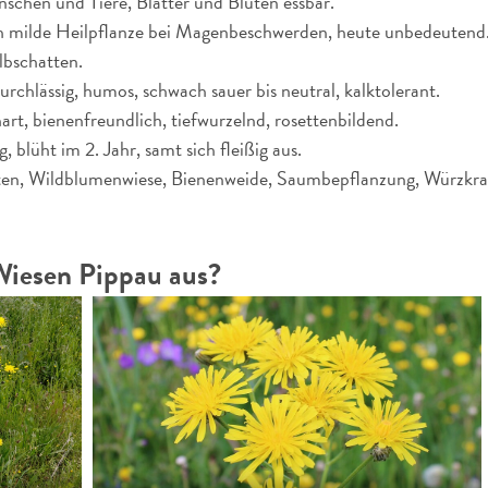
schen und Tiere, Blätter und Blüten essbar.
h milde Heilpflanze bei Magenbeschwerden, heute unbedeutend
bschatten.
urchlässig, humos, schwach sauer bis neutral, kalktolerant.
rt, bienenfreundlich, tiefwurzelnd, rosettenbildend.
, blüht im 2. Jahr, samt sich fleißig aus.
en, Wildblumenwiese, Bienenweide, Saumbepflanzung, Würzkra
Wiesen Pippau aus?