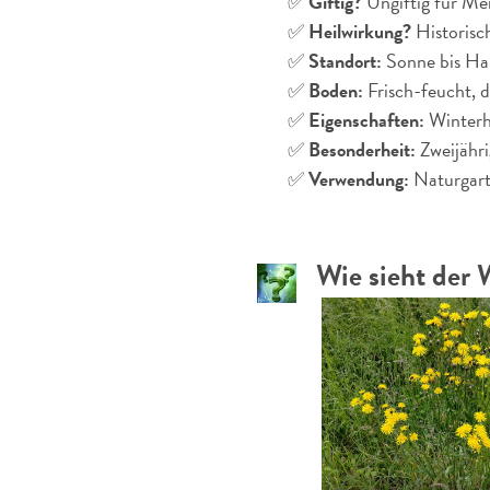
✅
Giftig?
Ungiftig für Men
✅
Heilwirkung?
Historisc
✅
Standort:
Sonne bis Hal
✅
Boden:
Frisch-feucht, d
✅
Eigenschaften:
Winterha
✅
Besonderheit:
Zweijährig
✅
Verwendung:
Naturgart
Wie sieht der 