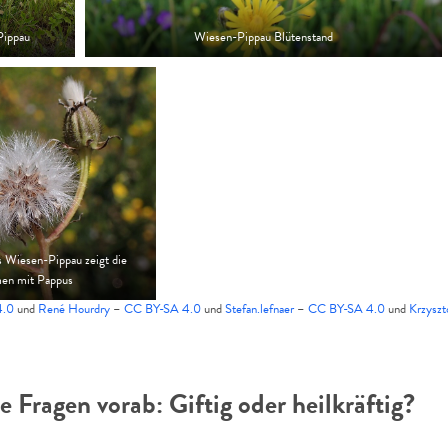
Pippau
Wiesen-Pippau Blütenstand
s Wiesen-Pippau zeigt die
men mit Pappus
4.0
und
René Hourdry
–
CC BY-SA 4.0
und
Stefan.lefnaer
–
CC BY-SA 4.0
und
Krzyszt
 Fragen vorab: Giftig oder heilkräftig?