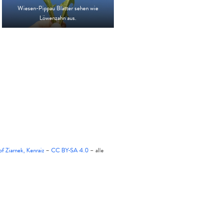
Wiesen-Pippau Blätter sehen wie
Löwenzahn aus.
of Ziarnek, Kenraiz
–
CC BY-SA 4.0
– alle