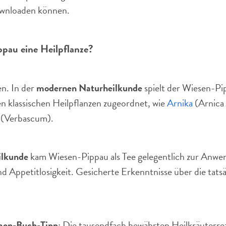
wnloaden können.
ppau eine Heilpflanze?
en. In der
modernen Naturheilkunde
spielt der Wiesen-P
n klassischen Heilpflanzen zugeordnet, wie
Arnika
(Arnica
(Verbascum).
ilkunde
kam Wiesen-Pippau als Tee gelegentlich zur Anwen
Appetitlosigkeit. Gesicherte Erkenntnisse über die tatsäc
en-Buch-Tipp
: Die tausendfach bewährten Heilkräuterre