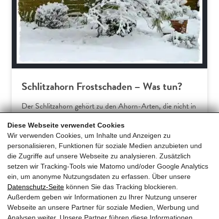
Schlitzahorn Frostschaden – Was tun?
Der Schlitzahorn gehört zu den Ahorn-Arten, die nicht in
Europa beheimatet sind. Somit verwundert es wenig, dass
Diese Webseite verwendet Cookies
Hausgärtner am Acer palmatum dissectum häufiger über
Wir verwenden Cookies, um Inhalte und Anzeigen zu
Frostschäden klagen. Dieser Ratgeber erklärt die
personalisieren, Funktionen für soziale Medien anzubieten und
typischen Symptome und gibt praxiserprobte Tipps für
die Zugriffe auf unsere Webseite zu analysieren. Zusätzlich
effektive Gegenmaßnahmen und… […]
setzen wir Tracking-Tools wie Matomo und/oder Google Analytics
ein, um anonyme Nutzungsdaten zu erfassen. Über unsere
Datenschutz-Seite
können Sie das Tracking blockieren.
Mehr erfahren
Außerdem geben wir Informationen zu Ihrer Nutzung unserer
Webseite an unsere Partner für soziale Medien, Werbung und
Analysen weiter. Unsere Partner führen diese Informationen