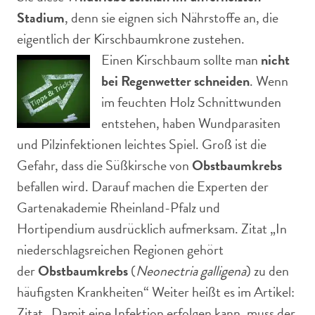
Stadium
, denn sie eignen sich Nährstoffe an, die
eigentlich der Kirschbaumkrone zustehen.
Einen Kirschbaum sollte man
nicht
bei Regenwetter schneiden
. Wenn
im feuchten Holz Schnittwunden
entstehen, haben Wundparasiten
und Pilzinfektionen leichtes Spiel. Groß ist die
Gefahr, dass die Süßkirsche von
Obstbaumkrebs
befallen wird. Darauf machen die Experten der
Gartenakademie Rheinland-Pfalz und
Hortipendium ausdrücklich aufmerksam. Zitat „In
niederschlagsreichen Regionen gehört
der
Obstbaumkrebs
(
Neonectria galligena
) zu den
häufigsten Krankheiten“ Weiter heißt es im Artikel:
Zitat „Damit eine Infektion erfolgen kann, muss der