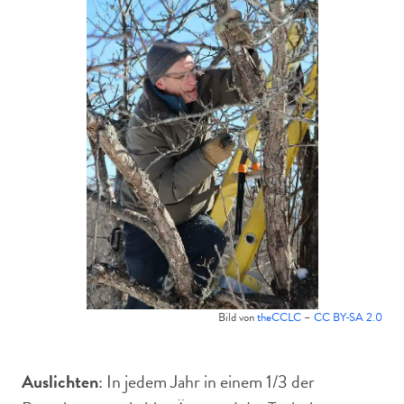
Bild von
theCCLC
–
CC BY-SA 2.0
Auslichten
: In jedem Jahr in einem 1/3 der