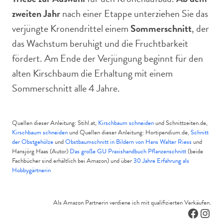
zweiten Jahr
nach einer Etappe unterziehen Sie das
verjüngte Kronendrittel einem
Sommerschnitt
, der
das Wachstum beruhigt und die Fruchtbarkeit
fördert. Am Ende der Verjüngung beginnt für den
alten Kirschbaum die Erhaltung mit einem
Sommerschnitt alle 4 Jahre.
Quellen dieser Anleitung: Stihl.at,
Kirschbaum schneiden
und Schnittzeiten.de,
Kirschbaum schneiden
und Quellen dieser Anleitung: Hortipendium.de,
Schnitt
der Obstgehölze
und
Obstbaumschnitt in Bildern von Hans Walter Riess
und
Hansjörg Haas (Autor)
Das große GU Praxishandbuch Pflanzenschnitt
(beide
Fachbücher sind erhältlich bei Amazon) und über
30 Jahre Erfahrung als
Hobbygärtnerin
Als Amazon Partnerin verdiene ich mit qualifizierten Verkäufen.
Facebo
Inst