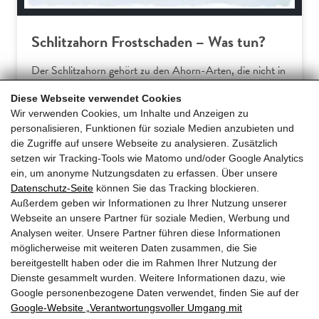
Schlitzahorn Frostschaden – Was tun?
Der Schlitzahorn gehört zu den Ahorn-Arten, die nicht in
Europa beheimatet sind. Somit verwundert es wenig, dass
Diese Webseite verwendet Cookies
Hausgärtner am Acer palmatum dissectum häufiger über
Wir verwenden Cookies, um Inhalte und Anzeigen zu
Frostschäden klagen. Dieser Ratgeber erklärt die
personalisieren, Funktionen für soziale Medien anzubieten und
typischen Symptome und gibt praxiserprobte Tipps für
die Zugriffe auf unsere Webseite zu analysieren. Zusätzlich
effektive Gegenmaßnahmen und… […]
setzen wir Tracking-Tools wie Matomo und/oder Google Analytics
ein, um anonyme Nutzungsdaten zu erfassen. Über unsere
Datenschutz-Seite
können Sie das Tracking blockieren.
Mehr erfahren
Außerdem geben wir Informationen zu Ihrer Nutzung unserer
Webseite an unsere Partner für soziale Medien, Werbung und
Analysen weiter. Unsere Partner führen diese Informationen
möglicherweise mit weiteren Daten zusammen, die Sie
bereitgestellt haben oder die im Rahmen Ihrer Nutzung der
Dienste gesammelt wurden. Weitere Informationen dazu, wie
Google personenbezogene Daten verwendet, finden Sie auf der
Google‑Website „Verantwortungsvoller Umgang mit