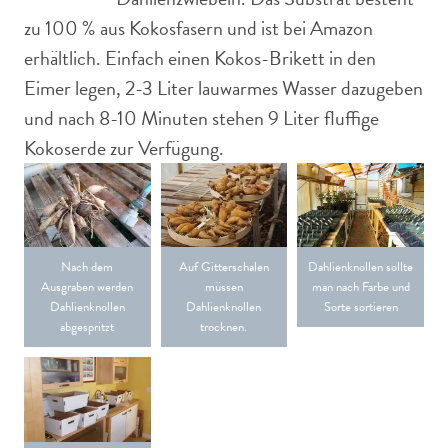
zu 100 % aus Kokosfasern und ist bei Amazon
erhältlich. Einfach einen Kokos-Brikett in den
Eimer legen, 2-3 Liter lauwarmes Wasser dazugeben
und nach 8-10 Minuten stehen 9 Liter fluffige
Kokoserde zur Verfügung.
Nach dem
Auf Gitterschalen
Dahlienknollen sollte
Ausgraben werden
müssen
man nach Farbe und
Dahlienknollen
Dahlienknollen
Sorte sortieren
abgespritzt
trocknen.