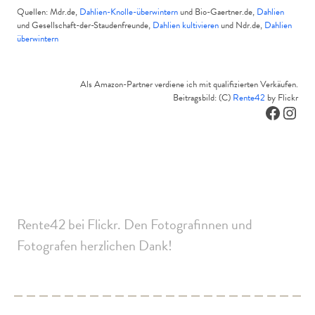
Quellen: Mdr.de,
Dahlien-Knolle-überwintern
und Bio-Gaertner.de,
Dahlien
und Gesellschaft-der-Staudenfreunde,
Dahlien kultivieren
und Ndr.de,
Dahlien
überwintern
Als Amazon-Partner verdiene ich mit qualifizierten Verkäufen.
Beitragsbild: (C)
Rente42
by Flickr
Facebo
Inst
Rente42 bei Flickr. Den Fotografinnen und
Fotografen herzlichen Dank!