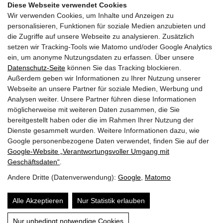
Diese Webseite verwendet Cookies
Blütenpracht ist es ratsam, an Kolkwitzien alle paar Jahre
Wir verwenden Cookies, um Inhalte und Anzeigen zu
mit der Gartenschere regulierend einzugreifen. Sogar ein
personalisieren, Funktionen für soziale Medien anzubieten und
Radikalschnitt ist problemlos möglich. In dieser Anleitung
die Zugriffe auf unsere Webseite zu analysieren. Zusätzlich
erfahren… […]
setzen wir Tracking-Tools wie Matomo und/oder Google Analytics
ein, um anonyme Nutzungsdaten zu erfassen. Über unsere
Datenschutz-Seite
können Sie das Tracking blockieren.
Mehr erfahren
Außerdem geben wir Informationen zu Ihrer Nutzung unserer
Webseite an unsere Partner für soziale Medien, Werbung und
Analysen weiter. Unsere Partner führen diese Informationen
möglicherweise mit weiteren Daten zusammen, die Sie
bereitgestellt haben oder die im Rahmen Ihrer Nutzung der
Dienste gesammelt wurden. Weitere Informationen dazu, wie
Google personenbezogene Daten verwendet, finden Sie auf der
Google‑Website „Verantwortungsvoller Umgang mit
Geschäftsdaten“
.
Andere Dritte (Datenverwendung):
Google
,
Matomo
Impressum
Datenschutz
Über mich
Alle Akzeptieren
Nur Statistik erlauben
Inhalt
Website by
Nur unbedingt notwendige Cookies