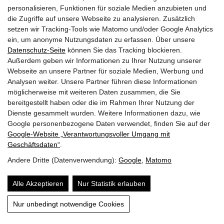
personalisieren, Funktionen für soziale Medien anzubieten und
essbare Dekoration ist das Weidenröschen gut
die Zugriffe auf unsere Webseite zu analysieren. Zusätzlich
verträglich.
setzen wir Tracking-Tools wie Matomo und/oder Google Analytics
ein, um anonyme Nutzungsdaten zu erfassen. Über unsere
Datenschutz-Seite
können Sie das Tracking blockieren.
Außerdem geben wir Informationen zu Ihrer Nutzung unserer
Ist das Weidenröschen bienenfreundlich?
Webseite an unsere Partner für soziale Medien, Werbung und
Analysen weiter. Unsere Partner führen diese Informationen
möglicherweise mit weiteren Daten zusammen, die Sie
Ja,
das Kleinblütige Weidenröschen ist
bereitgestellt haben oder die im Rahmen Ihrer Nutzung der
Dienste gesammelt wurden. Weitere Informationen dazu, wie
bienenfreundlich
. Davon zeugen der sehr gute
Google personenbezogene Daten verwendet, finden Sie auf der
Nektarwert 3/4 und gute Pollenwert 2/4. In der
Google‑Website „Verantwortungsvoller Umgang mit
Geschäftsdaten“
.
vielbeachteten Broschüre „
Lebensräume für (Wild)
Andere Dritte (Datenverwendung):
Google
,
Matomo
Bienen
“ der bayerischen Landesanstalt für Weinbau
und Gartenbau wird das Weidenröschen empfohlen
Alle Akzeptieren
Nur Statistik erlauben
für den insektenfreundlichen Garten.
Inhalt
Nur unbedingt notwendige Cookies