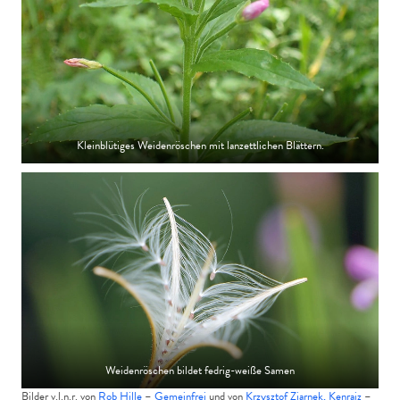
Kleinblütiges Weidenröschen mit lanzettlichen Blättern.
Weidenröschen bildet fedrig-weiße Samen
Bilder v.l.n.r. von
Rob Hille
–
Gemeinfrei
und von
Krzysztof Ziarnek, Kenraiz
–