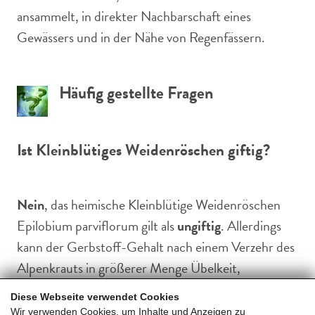
ansammelt, in direkter Nachbarschaft eines
Gewässers und in der Nähe von Regenfässern.
Häufig gestellte Fragen
Ist Kleinblütiges Weidenröschen giftig?
Nein
, das heimische Kleinblütige Weidenröschen
Epilobium parviflorum gilt als
ungiftig
. Allerdings
kann der Gerbstoff-Gehalt nach einem Verzehr des
Alpenkrauts in größerer Menge Übelkeit,
Erbrechen und Verstopfung verursachen. In kleinen
Diese Webseite verwendet Cookies
Mengen als heilsamer Tee, Salatbeigabe oder
Wir verwenden Cookies, um Inhalte und Anzeigen zu