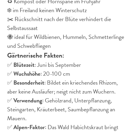
♻️ Kompost oder Hornspäne im Frühjahr
❄️ im Freiland keinen Winterschutz
✂️ Rückschnitt nach der Blüte verhindert die
Selbstaussaat
🐝 ideal für Wildbienen, Hummeln, Schmetterlinge
und Schwebfliegen
Gärtnerische Fakten:
✅
Blütezeit:
Juni bis September
✅
Wuchshöhe:
20-100 cm
✅
Besonderheit:
Bildet ein kriechendes Rhizom,
aber keine Ausläufer; neigt nicht zum Wuchern.
✅
Verwendung:
Gehölzrand, Unterpflanzung,
Steingarten, Kräuterbeet, Saumbepflanzung an
Mauern.
✅
Alpen-Faktor:
Das Wald Habichtskraut bringt