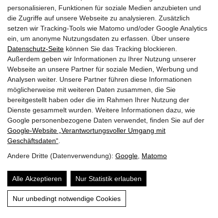
sich das Habichtskraut nicht auf privatem Grund
personalisieren, Funktionen für soziale Medien anzubieten und
die Zugriffe auf unsere Webseite zu analysieren. Zusätzlich
befindet.
setzen wir Tracking-Tools wie Matomo und/oder Google Analytics
ein, um anonyme Nutzungsdaten zu erfassen. Über unsere
Datenschutz-Seite
können Sie das Tracking blockieren.
Ist das Wald-Habichtskraut
Außerdem geben wir Informationen zu Ihrer Nutzung unserer
Webseite an unsere Partner für soziale Medien, Werbung und
insektenfreundlich?
Analysen weiter. Unsere Partner führen diese Informationen
möglicherweise mit weiteren Daten zusammen, die Sie
bereitgestellt haben oder die im Rahmen Ihrer Nutzung der
Dienste gesammelt wurden. Weitere Informationen dazu, wie
Ja, das Wald-Habichtskraut ist eine wichtige
Google personenbezogene Daten verwendet, finden Sie auf der
Nahrungsquelle für Wildbienen, Schwebfliegen und
Google‑Website „Verantwortungsvoller Umgang mit
Schmetterlinge. Schon 77 Wildbienen-Arten
Geschäftsdaten“
.
wurden an den nektarreichen Blüten gezählt. Davon
Andere Dritte (Datenverwendung):
Google
,
Matomo
haben sich sogar 16 Arten auf das Wald-
Alle Akzeptieren
Nur Statistik erlauben
Habichtskraut spezialisiert. Als Raupenfutter
Inhalt
nutzen 22 Schmetterlings-Arten die
Nur unbedingt notwendige Cookies
grundständigen Blattrosetten.