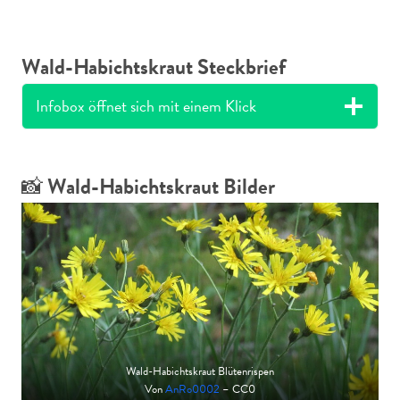
Wald-Habichtskraut Steckbrief
Infobox öffnet sich mit einem Klick
📸
Wald-Habichtskraut Bilder
Wald-Habichtskraut Blütenrispen
Von
AnRo0002
– CC0