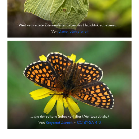
Weit verbreitete Zitronenfalter lieben das Habichtskraut ebenso, …
Von
Daniel Stuhlpfarrer
… wie der seltene Scheckenfalter (Melitaea athalia)
Von
Krzysztof Ziarnek
–
CC BY-SA 4.0