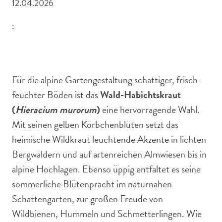
12.04.2026
:
In den Alpen gedeiht das Wald-Habichtskraut gerne im
lichten Schatten von Bäumen.
Für die alpine Gartengestaltung schattiger, frisch-
feuchter Böden ist das
Wald-Habichtskraut
(
Hieracium murorum
)
eine hervorragende Wahl.
Mit seinen gelben Körbchenblüten setzt das
heimische Wildkraut leuchtende Akzente in lichten
Bergwäldern und auf artenreichen Almwiesen bis in
alpine Hochlagen. Ebenso üppig entfaltet es seine
sommerliche Blütenpracht im naturnahen
Schattengarten, zur großen Freude von
Wildbienen, Hummeln und Schmetterlingen. Wie