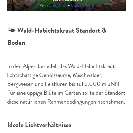
Von
Stefan.lefnaer
–
CC BY-SA 4.0
🌤️
Wald-Habichtskraut Standort &
Boden
In den Alpen besiedelt das Wald-Habichtskraut
lichtschattige Gehölzsäume, Mischwälder,
Bergwiesen und Felsfluren bis auf 2.000 m üNN.
Für eine üppige Blüte im Garten sollte der Standort
diese natürlichen Rahmenbedingungen nachahmen.
Ideale Lichtverhältnisse