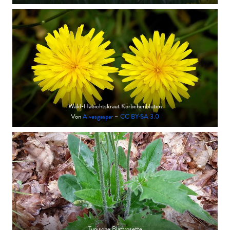
Wald-Habichtskraut Körbchenblüten
Von
Alvesgaspar
–
CC BY-SA 3.0
Typische Blattrosette