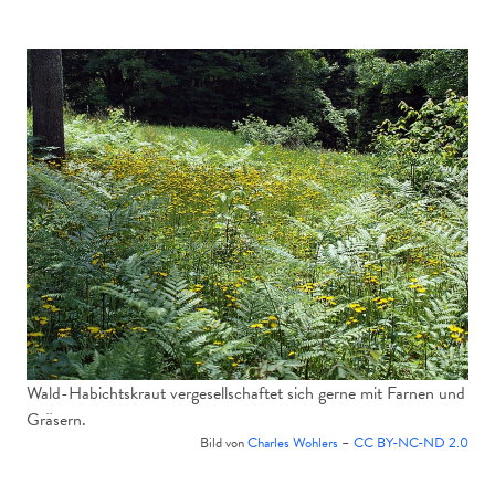
Wald-Habichtskraut vergesellschaftet sich gerne mit Farnen und
Gräsern.
Bild von
Charles Wohlers
–
CC BY-NC-ND 2.0