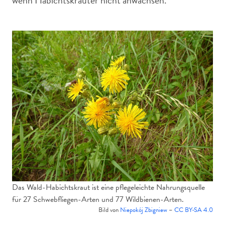
wenn Habichtskräuter nicht anwachsen.
Das Wald-Habichtskraut ist eine pflegeleichte Nahrungsquelle
für 27 Schwebfliegen-Arten und 77 Wildbienen-Arten.
Bild von
Niepokój Zbigniew
–
CC BY-SA 4.0