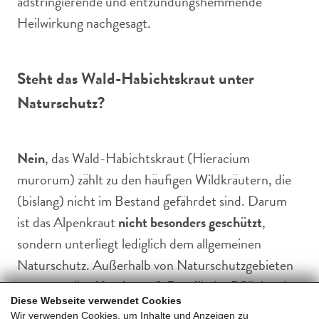
adstringierende und entzündungshemmende
Heilwirkung nachgesagt.
Steht das Wald-Habichtskraut unter
Naturschutz?
Nein
, das Wald-Habichtskraut (Hieracium
murorum) zählt zu den häufigen Wildkräutern, die
(bislang) nicht im Bestand gefährdet sind. Darum
ist das Alpenkraut
nicht besonders geschützt
,
sondern unterliegt lediglich dem allgemeinen
Naturschutz. Außerhalb von Naturschutzgebieten
gestattet die
„Handstrauß-Regel“
, das Pflücken in
Diese Webseite verwendet Cookies
kleinen Mengen für den privaten Gebrauch, sofern
Wir verwenden Cookies, um Inhalte und Anzeigen zu