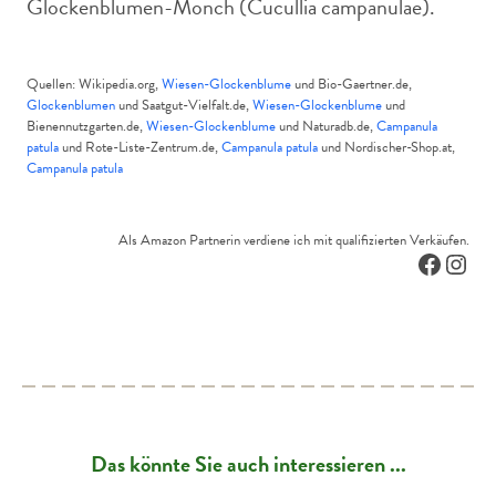
Glockenblumen-Mönch (Cucullia campanulae).
Quellen: Wikipedia.org,
Wiesen-Glockenblume
und Bio-Gaertner.de,
Glockenblumen
und Saatgut-Vielfalt.de,
Wiesen-Glockenblume
und
Bienennutzgarten.de,
Wiesen-Glockenblume
und Naturadb.de,
Campanula
patula
und Rote-Liste-Zentrum.de,
Campanula patula
und Nordischer-Shop.at,
Campanula patula
Als Amazon Partnerin verdiene ich mit qualifizierten Verkäufen.
Facebo
Inst
Das könnte Sie auch interessieren ...