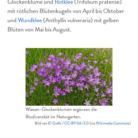
Glockenblume sind
Rotklee
(Trifolium pratense)
mit rötlichen Blütenkugeln von April bis Oktober
und
Wundklee
(Anthyllis vulneraria) mit gelben
Blüten von Mai bis August.
Wiesen-Glockenblumen ergänzen die
Biodiversität im Naturgarten.
Bild von
El Grafo
/
CC-BY-SA-3.0
(via
Wikimedia Commons
)