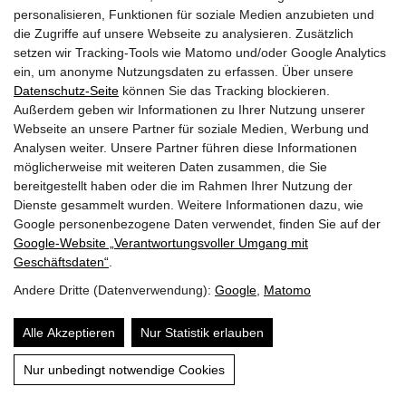
personalisieren, Funktionen für soziale Medien anzubieten und
Der Schlitzahorn gehört zu den Ahorn-Arten, die nicht in
die Zugriffe auf unsere Webseite zu analysieren. Zusätzlich
Europa beheimatet sind. Somit verwundert es wenig, dass
setzen wir Tracking-Tools wie Matomo und/oder Google Analytics
Hausgärtner am Acer palmatum dissectum häufiger über
ein, um anonyme Nutzungsdaten zu erfassen. Über unsere
Frostschäden klagen. Dieser Ratgeber erklärt die
Datenschutz-Seite
können Sie das Tracking blockieren.
typischen Symptome und gibt praxiserprobte Tipps für
Außerdem geben wir Informationen zu Ihrer Nutzung unserer
Webseite an unsere Partner für soziale Medien, Werbung und
effektive Gegenmaßnahmen und… […]
Analysen weiter. Unsere Partner führen diese Informationen
möglicherweise mit weiteren Daten zusammen, die Sie
Mehr erfahren
bereitgestellt haben oder die im Rahmen Ihrer Nutzung der
Dienste gesammelt wurden. Weitere Informationen dazu, wie
Google personenbezogene Daten verwendet, finden Sie auf der
Google‑Website „Verantwortungsvoller Umgang mit
Geschäftsdaten“
.
Andere Dritte (Datenverwendung):
Google
,
Matomo
Alle Akzeptieren
Nur Statistik erlauben
Inhalt
Nur unbedingt notwendige Cookies