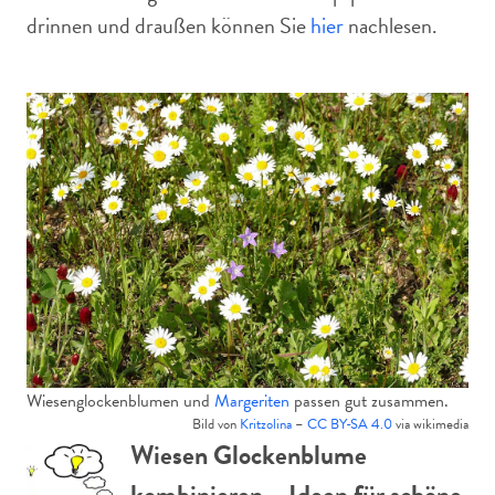
drinnen und draußen können Sie
hier
nachlesen.
Wiesenglockenblumen und
Margeriten
passen gut zusammen.
Bild von
Kritzolina
–
CC BY-SA 4.0
via wikimedia
Wiesen Glockenblume