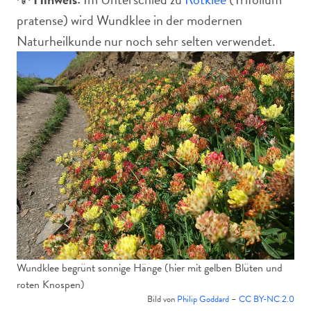
pratense) wird Wundklee in der modernen
Naturheilkunde nur noch sehr selten verwendet.
Wundklee begrünt sonnige Hänge (hier mit gelben Blüten und
roten Knospen)
Bild von
Philip Goddard
–
CC BY-NC 2.0