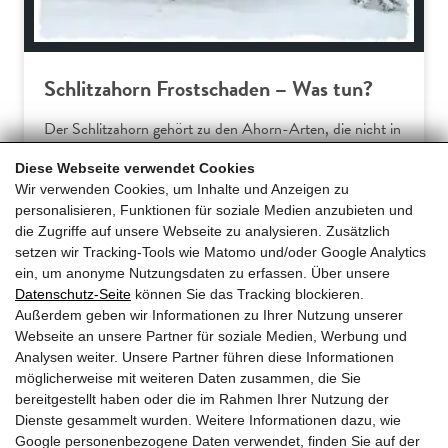
Schlitzahorn Frostschaden – Was tun?
Der Schlitzahorn gehört zu den Ahorn-Arten, die nicht in
Europa beheimatet sind. Somit verwundert es wenig, dass
Diese Webseite verwendet Cookies
Hausgärtner am Acer palmatum dissectum häufiger über
Wir verwenden Cookies, um Inhalte und Anzeigen zu
Frostschäden klagen. Dieser Ratgeber erklärt die
personalisieren, Funktionen für soziale Medien anzubieten und
typischen Symptome und gibt praxiserprobte Tipps für
die Zugriffe auf unsere Webseite zu analysieren. Zusätzlich
effektive Gegenmaßnahmen und… […]
setzen wir Tracking-Tools wie Matomo und/oder Google Analytics
ein, um anonyme Nutzungsdaten zu erfassen. Über unsere
Datenschutz-Seite
können Sie das Tracking blockieren.
Mehr erfahren
Außerdem geben wir Informationen zu Ihrer Nutzung unserer
Webseite an unsere Partner für soziale Medien, Werbung und
Analysen weiter. Unsere Partner führen diese Informationen
möglicherweise mit weiteren Daten zusammen, die Sie
bereitgestellt haben oder die im Rahmen Ihrer Nutzung der
Dienste gesammelt wurden. Weitere Informationen dazu, wie
Google personenbezogene Daten verwendet, finden Sie auf der