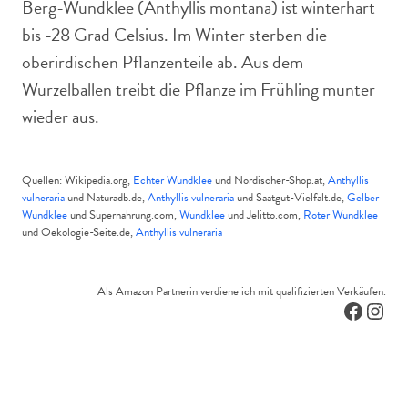
Berg-Wundklee (Anthyllis montana) ist winterhart
bis -28 Grad Celsius. Im Winter sterben die
oberirdischen Pflanzenteile ab. Aus dem
Wurzelballen treibt die Pflanze im Frühling munter
wieder aus.
Quellen: Wikipedia.org,
Echter Wundklee
und Nordischer-Shop.at,
Anthyllis
vulneraria
und Naturadb.de,
Anthyllis vulneraria
und Saatgut-Vielfalt.de,
Gelber
Wundklee
und Supernahrung.com,
Wundklee
und Jelitto.com,
Roter Wundklee
und Oekologie-Seite.de,
Anthyllis vulneraria
Als Amazon Partnerin verdiene ich mit qualifizierten Verkäufen.
Facebo
Inst