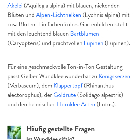
Akelei
(Aquilegia alpina) mit blauen, nickenden
Blüten und
Alpen-Lichtnelken
(Lychnis alpina) mit
rosa Blüten. Ein farbenfrohes Gartenbild entsteht
mit den leuchtend blauen
Bartblumen
(Caryopteris) und prachtvollen
Lupinen
(Lupinen).
Für eine geschmackvolle Ton-in-Ton Gestaltung
passt Gelber Wundklee wunderbar zu
Königskerzen
(Verbascum), dem
Klappertopf
(Rhinanthus
alectorophus), der
Goldrute
(Solidago alpestris)
und den heimischen
Hornklee Arten
(Lotus).
Häufig gestellte Fragen
Ist Wundklee giftig?