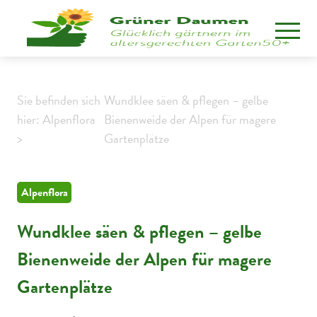
Sie befinden sich
Wundklee säen & pflegen – gelbe
hier: Alpenflora
Bienenweide der Alpen für magere
>
Gartenplätze
Alpenflora
Wundklee säen & pflegen – gelbe
Bienenweide der Alpen für magere
Gartenplätze