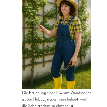
Die Erziehung einer Kiwi am Wandspalier
ist bei Hobbygärtnerinnen beliebt, weil
die Schnittpflege so einfach ist.