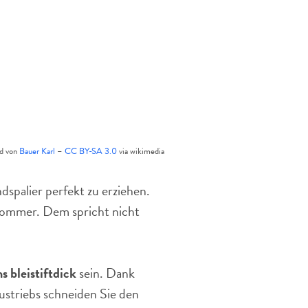
ld von
Bauer Karl
–
CC BY-SA 3.0
via wikimedia
dspalier perfekt zu erziehen.
 Sommer. Dem spricht nicht
 bleistiftdick
sein. Dank
Austriebs schneiden Sie den