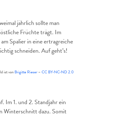
Spalier
einfach
eimal jährlich sollte man
köstliche Früchte trägt. Im
am Spalier in eine ertragreiche
ichtig schneiden. Auf geht’s!
ld ist von
Brigitte Rieser
–
CC BY-NC-ND 2.0
f. Im 1. und 2. Standjahr ein
in Winterschnitt dazu. Somit