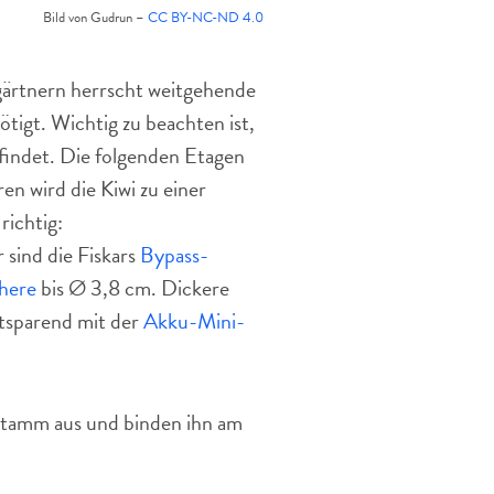
Bild von Gudrun –
CC BY-NC-ND 4.0
ygärtnern herrscht weitgehende
tigt. Wichtig zu beachten ist,
findet. Die folgenden Etagen
n wird die Kiwi zu einer
richtig:
 sind die Fiskars
Bypass-
here
bis Ø 3,8 cm. Dickere
tsparend mit der
Akku-Mini-
s Stamm aus und binden ihn am