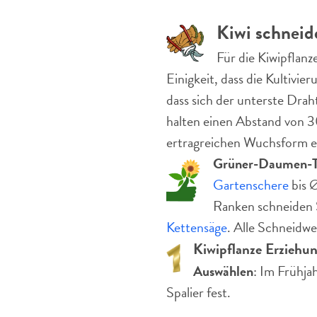
Kiwi schneid
Für die Kiwipflanz
Einigkeit, dass die Kultivi
dass sich der unterste Dra
halten einen Abstand von 30
ertragreichen Wuchsform er
Grüner-Daumen-T
Gartenschere
bis Ø
Ranken schneiden 
Kettensäge
. Alle Schneidwe
Kiwipflanze Erziehun
Auswählen
: Im Frühja
Spalier fest.