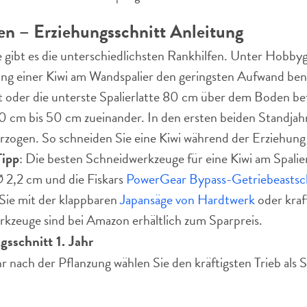
en – Erziehungsschnitt Anleitung
e gibt es die unterschiedlichsten Rankhilfen. Unter Hobb
erung einer Kiwi am Wandspalier den geringsten Aufwand benö
ht oder die unterste Spalierlatte 80 cm über dem Boden be
 cm bis 50 cm zueinander. In den ersten beiden Standjahre
zogen. So schneiden Sie eine Kiwi während der Erziehung 
ipp
: Die besten Schneidwerkzeuge für eine Kiwi am Spalier
 2,2 cm und die Fiskars
PowerGear Bypass-Getriebeastsc
Sie mit der klappbaren
Japansäge von Hardtwerk
oder kraf
rkzeuge sind bei Amazon erhältlich zum Sparpreis.
gsschnitt 1. Jahr
hr nach der Pflanzung wählen Sie den kräftigsten Trieb al