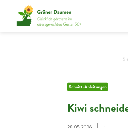
Si
Schnitt-Anleitungen
Kiwi schneid
28.05.2026
: