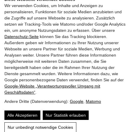
Hausgärtner am Acer palmatum dissectum häufiger über
Wir verwenden Cookies, um Inhalte und Anzeigen zu
Frostschäden klagen. Dieser Ratgeber erklärt die
personalisieren, Funktionen für soziale Medien anzubieten und
typischen Symptome und gibt praxiserprobte Tipps für
die Zugriffe auf unsere Webseite zu analysieren. Zusätzlich
effektive Gegenmaßnahmen und… […]
setzen wir Tracking-Tools wie Matomo und/oder Google Analytics
ein, um anonyme Nutzungsdaten zu erfassen. Über unsere
Datenschutz-Seite
können Sie das Tracking blockieren.
Mehr erfahren
Außerdem geben wir Informationen zu Ihrer Nutzung unserer
Webseite an unsere Partner für soziale Medien, Werbung und
Analysen weiter. Unsere Partner führen diese Informationen
möglicherweise mit weiteren Daten zusammen, die Sie
bereitgestellt haben oder die im Rahmen Ihrer Nutzung der
Dienste gesammelt wurden. Weitere Informationen dazu, wie
Google personenbezogene Daten verwendet, finden Sie auf der
Google‑Website „Verantwortungsvoller Umgang mit
Geschäftsdaten“
.
Andere Dritte (Datenverwendung):
Google
,
Matomo
Impressum
Datenschutz
Über mich
Alle Akzeptieren
Nur Statistik erlauben
Inhalt
Website by
Nur unbedingt notwendige Cookies