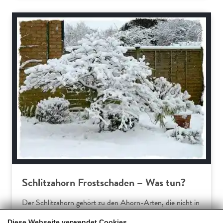
Bäume und Sträucher
Schlitzahorn Frostschaden – Was tun?
Der Schlitzahorn gehört zu den Ahorn-Arten, die nicht in
Europa beheimatet sind. Somit verwundert es wenig, dass
Diese Webseite verwendet Cookies