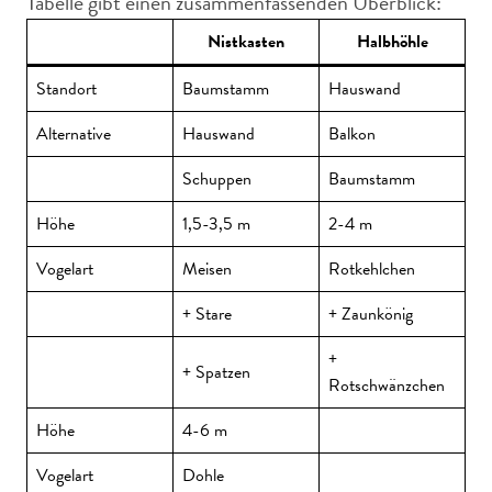
Tabelle gibt einen zusammenfassenden Überblick:
Nistkasten
Halbhöhle
Standort
Baumstamm
Hauswand
Alternative
Hauswand
Balkon
Schuppen
Baumstamm
Höhe
1,5-3,5 m
2-4 m
Vogelart
Meisen
Rotkehlchen
+ Stare
+ Zaunkönig
+
+ Spatzen
Rotschwänzchen
Höhe
4-6 m
Vogelart
Dohle