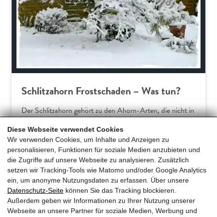
Schlitzahorn Frostschaden – Was tun?
Der Schlitzahorn gehört zu den Ahorn-Arten, die nicht in
Europa beheimatet sind. Somit verwundert es wenig, dass
Diese Webseite verwendet Cookies
Hausgärtner am Acer palmatum dissectum häufiger über
Wir verwenden Cookies, um Inhalte und Anzeigen zu
Frostschäden klagen. Dieser Ratgeber erklärt die
personalisieren, Funktionen für soziale Medien anzubieten und
typischen Symptome und gibt praxiserprobte Tipps für
die Zugriffe auf unsere Webseite zu analysieren. Zusätzlich
effektive Gegenmaßnahmen und… […]
setzen wir Tracking-Tools wie Matomo und/oder Google Analytics
ein, um anonyme Nutzungsdaten zu erfassen. Über unsere
Datenschutz-Seite
können Sie das Tracking blockieren.
Mehr erfahren
Außerdem geben wir Informationen zu Ihrer Nutzung unserer
Webseite an unsere Partner für soziale Medien, Werbung und