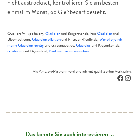
nicht austrocknet, kontrollieren Sie am besten
einmal im Monat, ob Gießbedarf besteht.
Quellen: Wikipedia.org,
Gladiolen
und Biogärtner.de, hier
Gladiolen
und
Bloombol.com,
Gladiolen pflanzen
und Pflanzen-Koelle.de,
Wie pflege ich
meine Gladiolen richtig
und Gaissmayer.de,
Gladiolus
und Kiepenkerl.de,
Gladiolen
und Diybook.at,
Knollenpflanzen vorziehen
Als Amazon-Partnerin verdiene ich mit qualifizierten Verkäufen.
Facebo
Inst
Das könnte Sie auch interessieren ...