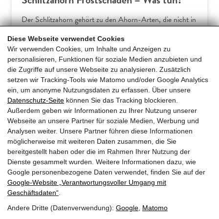
Der Schlitzahorn gehört zu den Ahorn-Arten, die nicht in
Europa beheimatet sind. Somit verwundert es wenig, dass
Diese Webseite verwendet Cookies
Hausgärtner am Acer palmatum dissectum häufiger über
Wir verwenden Cookies, um Inhalte und Anzeigen zu
Frostschäden klagen. Dieser Ratgeber erklärt die
personalisieren, Funktionen für soziale Medien anzubieten und
typischen Symptome und gibt praxiserprobte Tipps für
die Zugriffe auf unsere Webseite zu analysieren. Zusätzlich
effektive Gegenmaßnahmen und… […]
setzen wir Tracking-Tools wie Matomo und/oder Google Analytics
ein, um anonyme Nutzungsdaten zu erfassen. Über unsere
Datenschutz-Seite
können Sie das Tracking blockieren.
Mehr erfahren
Außerdem geben wir Informationen zu Ihrer Nutzung unserer
Webseite an unsere Partner für soziale Medien, Werbung und
Analysen weiter. Unsere Partner führen diese Informationen
möglicherweise mit weiteren Daten zusammen, die Sie
bereitgestellt haben oder die im Rahmen Ihrer Nutzung der
Dienste gesammelt wurden. Weitere Informationen dazu, wie
Google personenbezogene Daten verwendet, finden Sie auf der
Google‑Website „Verantwortungsvoller Umgang mit
Geschäftsdaten“
.
Andere Dritte (Datenverwendung):
Google
,
Matomo