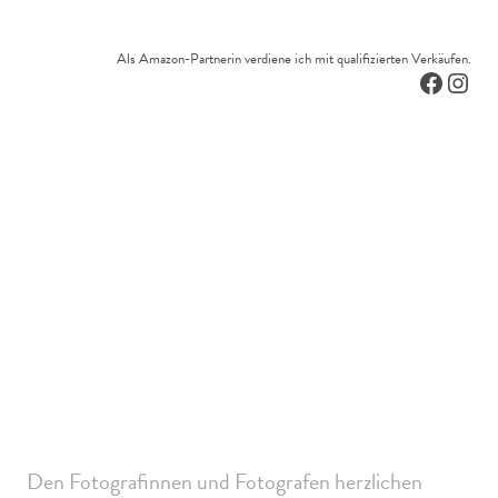
Als Amazon-Partnerin verdiene ich mit qualifizierten Verkäufen.
Facebo
Inst
Den Fotografinnen und Fotografen herzlichen