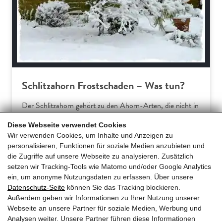
Schlitzahorn Frostschaden – Was tun?
Der Schlitzahorn gehört zu den Ahorn-Arten, die nicht in
Europa beheimatet sind. Somit verwundert es wenig, dass
Diese Webseite verwendet Cookies
Hausgärtner am Acer palmatum dissectum häufiger über
Wir verwenden Cookies, um Inhalte und Anzeigen zu
Frostschäden klagen. Dieser Ratgeber erklärt die
personalisieren, Funktionen für soziale Medien anzubieten und
typischen Symptome und gibt praxiserprobte Tipps für
die Zugriffe auf unsere Webseite zu analysieren. Zusätzlich
effektive Gegenmaßnahmen und… […]
setzen wir Tracking-Tools wie Matomo und/oder Google Analytics
ein, um anonyme Nutzungsdaten zu erfassen. Über unsere
Datenschutz-Seite
können Sie das Tracking blockieren.
Mehr erfahren
Außerdem geben wir Informationen zu Ihrer Nutzung unserer
Webseite an unsere Partner für soziale Medien, Werbung und
Analysen weiter. Unsere Partner führen diese Informationen