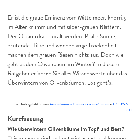
Tür in einem eleganten Garten.
Er ist die graue Eminenz vom Mittelmeer, knorrig,
im Alter krumm und mit silber-grauen Blättern.
Der Ölbaum kann uralt werden. Pralle Sonne,
brütende Hitze und wochenlange Trockenheit
machen dem grauen Riesen nichts aus. Doch wie
geht es dem Olivenbaum im Winter? In diesem
Ratgeber erfahren Sie alles Wissenswerte über das
Überwintern von Olivenbäumen. Los geht’s!
Das Beitragsbild ist von
Pressebereich Dehner Garten-Center
–
CC BY-ND
2.0
Kurzfassung
Wie überwintern Olivenbäume im Topf und Beet?
Olivenbäume sind bedingt winterhart und können