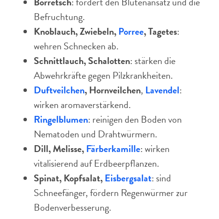
Borretsch
: fördert den Blütenansatz und die
Befruchtung.
Knoblauch, Zwiebeln,
Porree
, Tagetes
:
wehren Schnecken ab.
Schnittlauch, Schalotten
: stärken die
Abwehrkräfte gegen Pilzkrankheiten.
Duftveilchen
, Hornveilchen
,
Lavendel
:
wirken aromaverstärkend.
Ringelblumen
: reinigen den Boden von
Nematoden und Drahtwürmern.
Dill, Melisse,
Färberkamille
: wirken
vitalisierend auf Erdbeerpflanzen.
Spinat, Kopfsalat,
Eisbergsalat
: sind
Schneefänger, fördern Regenwürmer zur
Bodenverbesserung.