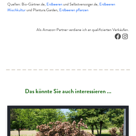
Quellen: Bio-Gärtner.de,
Erdbeeren
und Selbstversorger.de,
Erdbeeren
Mischkultur
und Plantura.Garden,
Erdbeeren pflanzen
Als Amazon-Partner verdiene ich an qualifizierten Verkäufen.
Facebo
Inst
Das könnte Sie auch interessieren ...
Schnitt-Anleitungen