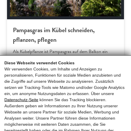
Pampasgras im Kübel schneiden,
pflanzen, pflegen
Als Kübelpflanze ist Pampasgras auf dem Balkon ein
dekorativer Sichtschutz. Der dichte Blätterhorst schützt
Diese Webseite verwendet Cookies
die Privatsphäre vor neugierigen Blicken. Pompöses
Wir verwenden Cookies, um Inhalte und Anzeigen zu
Highlight im Jahr von Pampasgras (Cortaderia selloana)
personalisieren, Funktionen für soziale Medien anzubieten und
sind die fluffigen Blütenähren, die sich ab September
die Zugriffe auf unsere Webseite zu analysieren. Zusätzlich
sanft im Wind… […]
setzen wir Tracking-Tools wie Matomo und/oder Google Analytics
ein, um anonyme Nutzungsdaten zu erfassen. Über unsere
Datenschutz-Seite
können Sie das Tracking blockieren.
Mehr erfahren
Außerdem geben wir Informationen zu Ihrer Nutzung unserer
Webseite an unsere Partner für soziale Medien, Werbung und
Analysen weiter. Unsere Partner führen diese Informationen
möglicherweise mit weiteren Daten zusammen, die Sie
bereitgestellt haben oder die im Rahmen Ihrer Nutzung der