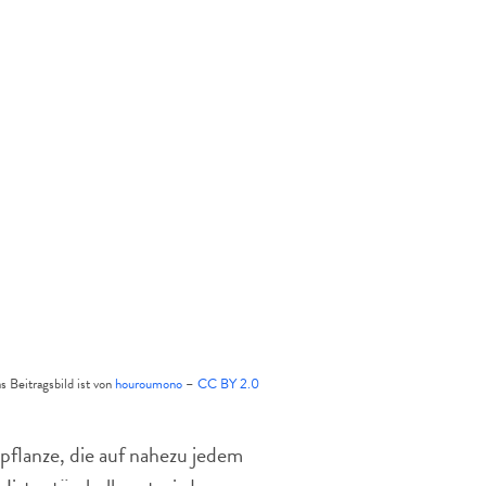
s Beitragsbild ist von
houroumono
–
CC BY 2.0
dpflanze, die auf nahezu jedem