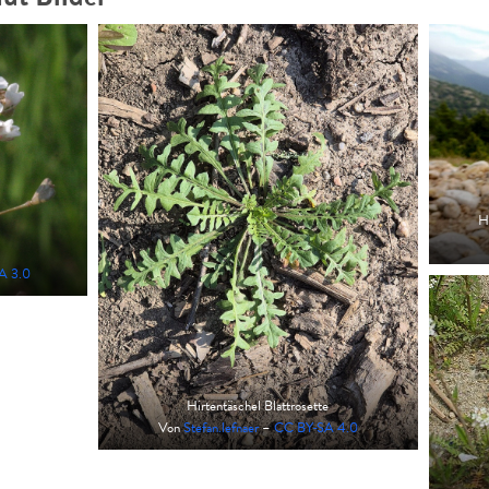
H
A 3.0
Hirtentäschel Blattrosette
Von
Stefan.lefnaer
–
CC BY-SA 4.0