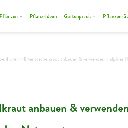
Pflanzen
Pflanz-Ideen
Gartenpraxis
Pflanzen-St
lpenflora >
Hirtentäschelkraut anbauen & verwenden – alpines H
lkraut anbauen & verwenden