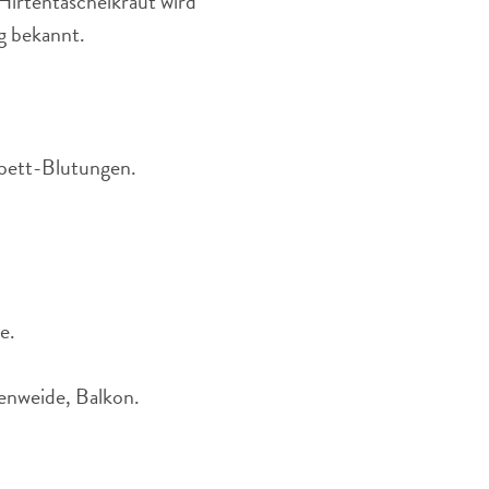
 Hirtentäschelkraut wird
ng bekannt.
nbett-Blutungen.
e.
enweide, Balkon.