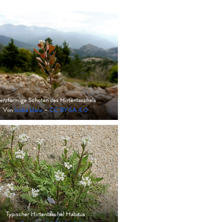
erzförmige Schoten des Hirtentäschels
Von
Isidre blanc
–
CC BY-SA 4.0
Typischer Hirtentäschel Habitus