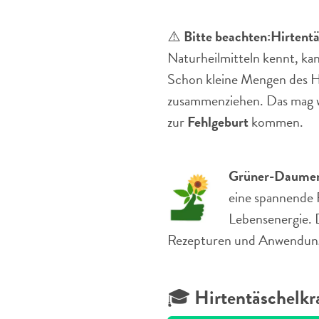
⚠️
Bitte beachten:
Hirtentä
Naturheilmitteln kennt, ka
Schon kleine Mengen des H
zusammenziehen. Das mag w
zur
Fehlgeburt
kommen.
Grüner-Daumen
eine spannende R
Lebensenergie. D
Rezepturen und Anwendunge
🎓
Hirtentäschelkr