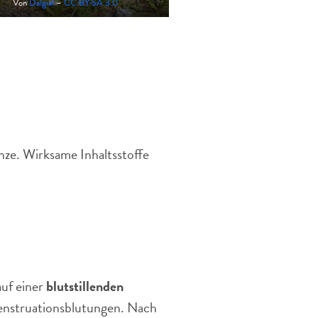
Von
Dalgial
–
CC BY-SA 3.0
anze. Wirksame Inhaltsstoffe
auf einer
blutstillenden
 Menstruationsblutungen. Nach