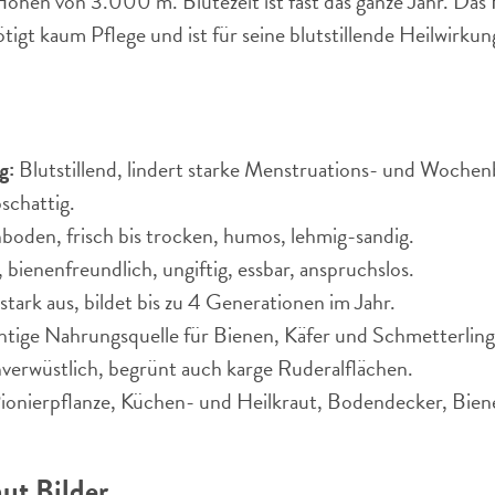
Höhen von 3.000 m. Blütezeit ist fast das ganze Jahr. Das
tigt kaum Pflege und ist für seine blutstillende Heilwirku
g:
Blutstillend, lindert starke Menstruations- und Woche
schattig.
oden, frisch bis trocken, humos, lehmig-sandig.
, bienenfreundlich, ungiftig, essbar, anspruchslos.
stark aus, bildet bis zu 4 Generationen im Jahr.
tige Nahrungsquelle für Bienen, Käfer und Schmetterling
verwüstlich, begrünt auch karge Ruderalflächen.
onierpflanze, Küchen- und Heilkraut, Bodendecker, Bien
ut Bilder