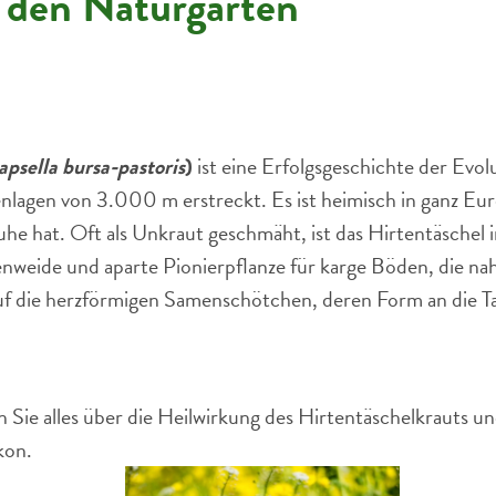
r den Naturgarten
psella bursa-pastoris
)
ist eine Erfolgsgeschichte der Evol
enlagen von 3.000 m erstreckt. Es ist heimisch in ganz Eu
uhe hat. Oft als Unkraut geschmäht, ist das Hirtentäschel i
enweide und aparte Pionierpflanze für karge Böden, die nah
uf die herzförmigen Samenschötchen, deren Form an die T
 Sie alles über die Heilwirkung des Hirtentäschelkrauts u
kon.