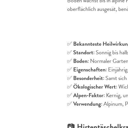
Boden wächst bis in alpine 
oberflächlich ausgesät, benö
✅
Bekannteste Heilwirkun
✅
Standort:
Sonnig bis halb
✅
Boden:
Normaler Gartenb
✅
Eigenschaften:
Einjährig
✅
Besonderheit:
Samt sich 
✅
Ökologischer Wert:
Wich
✅
Alpen-Faktor:
Kernig, un
✅
Verwendung:
Alpinum, Pi
📷
Hirtentäschelkra