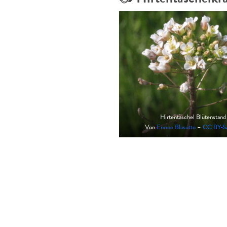
Hirtentäschel Blütenstand
Von
Enrico Blasutto
–
CC BY-S