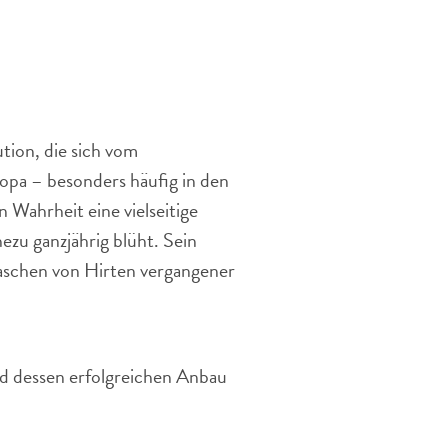
ein
zartes
Wildkraut
mit
Heilwirkung
ution, die sich vom
ropa – besonders häufig in den
n Wahrheit eine vielseitige
ezu ganzjährig blüht. Sein
aschen von Hirten vergangener
nd dessen erfolgreichen Anbau