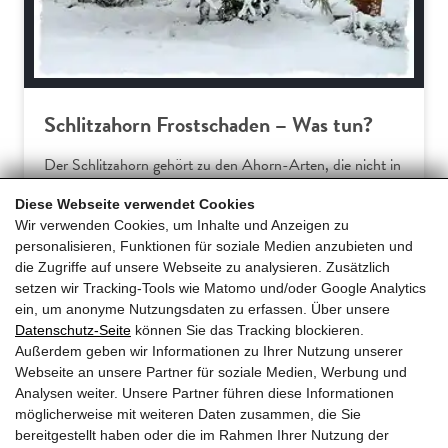
Schlitzahorn Frostschaden – Was tun?
Der Schlitzahorn gehört zu den Ahorn-Arten, die nicht in
Europa beheimatet sind. Somit verwundert es wenig, dass
Diese Webseite verwendet Cookies
Hausgärtner am Acer palmatum dissectum häufiger über
Wir verwenden Cookies, um Inhalte und Anzeigen zu
Frostschäden klagen. Dieser Ratgeber erklärt die
personalisieren, Funktionen für soziale Medien anzubieten und
typischen Symptome und gibt praxiserprobte Tipps für
die Zugriffe auf unsere Webseite zu analysieren. Zusätzlich
effektive Gegenmaßnahmen und… […]
setzen wir Tracking-Tools wie Matomo und/oder Google Analytics
ein, um anonyme Nutzungsdaten zu erfassen. Über unsere
Datenschutz-Seite
können Sie das Tracking blockieren.
Mehr erfahren
Außerdem geben wir Informationen zu Ihrer Nutzung unserer
Webseite an unsere Partner für soziale Medien, Werbung und
Analysen weiter. Unsere Partner führen diese Informationen
möglicherweise mit weiteren Daten zusammen, die Sie
bereitgestellt haben oder die im Rahmen Ihrer Nutzung der