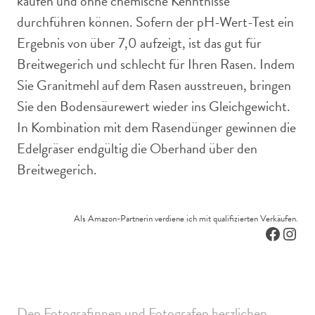
kaufen und ohne chemische Kenntnisse
durchführen können. Sofern der pH-Wert-Test ein
Ergebnis von über 7,0 aufzeigt, ist das gut für
Breitwegerich und schlecht für Ihren Rasen. Indem
Sie Granitmehl auf dem Rasen ausstreuen, bringen
Sie den Bodensäurewert wieder ins Gleichgewicht.
In Kombination mit dem Rasendünger gewinnen die
Edelgräser endgültig die Oberhand über den
Breitwegerich.
Als Amazon-Partnerin verdiene ich mit qualifizierten Verkäufen.
Facebo
Inst
Den Fotografinnen und Fotografen herzlichen