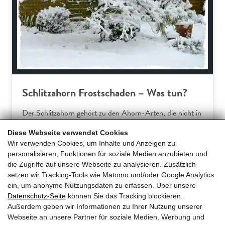
Schlitzahorn Frostschaden – Was tun?
Der Schlitzahorn gehört zu den Ahorn-Arten, die nicht in
Europa beheimatet sind. Somit verwundert es wenig, dass
Diese Webseite verwendet Cookies
Hausgärtner am Acer palmatum dissectum häufiger über
Wir verwenden Cookies, um Inhalte und Anzeigen zu
Frostschäden klagen. Dieser Ratgeber erklärt die
personalisieren, Funktionen für soziale Medien anzubieten und
typischen Symptome und gibt praxiserprobte Tipps für
die Zugriffe auf unsere Webseite zu analysieren. Zusätzlich
effektive Gegenmaßnahmen und… […]
setzen wir Tracking-Tools wie Matomo und/oder Google Analytics
ein, um anonyme Nutzungsdaten zu erfassen. Über unsere
Datenschutz-Seite
können Sie das Tracking blockieren.
Mehr erfahren
Außerdem geben wir Informationen zu Ihrer Nutzung unserer
Webseite an unsere Partner für soziale Medien, Werbung und