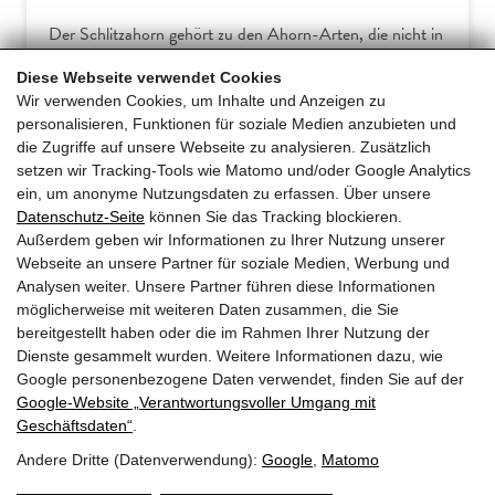
Der Schlitzahorn gehört zu den Ahorn-Arten, die nicht in
Europa beheimatet sind. Somit verwundert es wenig, dass
Diese Webseite verwendet Cookies
Hausgärtner am Acer palmatum dissectum häufiger über
Wir verwenden Cookies, um Inhalte und Anzeigen zu
Frostschäden klagen. Dieser Ratgeber erklärt die
personalisieren, Funktionen für soziale Medien anzubieten und
typischen Symptome und gibt praxiserprobte Tipps für
die Zugriffe auf unsere Webseite zu analysieren. Zusätzlich
effektive Gegenmaßnahmen und… […]
setzen wir Tracking-Tools wie Matomo und/oder Google Analytics
ein, um anonyme Nutzungsdaten zu erfassen. Über unsere
Datenschutz-Seite
können Sie das Tracking blockieren.
Mehr erfahren
Außerdem geben wir Informationen zu Ihrer Nutzung unserer
Webseite an unsere Partner für soziale Medien, Werbung und
Analysen weiter. Unsere Partner führen diese Informationen
möglicherweise mit weiteren Daten zusammen, die Sie
bereitgestellt haben oder die im Rahmen Ihrer Nutzung der
Dienste gesammelt wurden. Weitere Informationen dazu, wie
Google personenbezogene Daten verwendet, finden Sie auf der
Google‑Website „Verantwortungsvoller Umgang mit
Geschäftsdaten“
.
Andere Dritte (Datenverwendung):
Google
,
Matomo