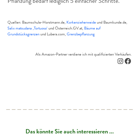
Pflanzung bedarf lediglich 5 einfacher Schritte.
Quellen: Baumschule-Horstmann.de,
Korkenzieherweide
und Baumkunde.de,
Salix matsudana ‚Tortuosa‘
und Österreich.GV.at,
Bäume auf
Grundstücksgrenzen
und Lubera.com,
Grenzbepflanzung
Als Amazon-Partner verdiene ich mit qualifizierten Verkäufen.
Instagr
Face
Das könnte Sie auch interessieren ...