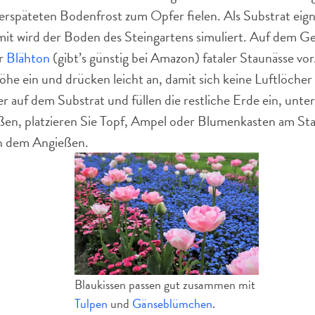
rspäteten Bodenfrost zum Opfer fielen. Als Substrat eign
mit wird der Boden des Steingartens simuliert. Auf dem 
er
Blähton
(gibt’s günstig bei Amazon) fataler Staunässe vor
öhe ein und drücken leicht an, damit sich keine Luftlöcher b
r auf dem Substrat und füllen die restliche Erde ein, unte
ßen, platzieren Sie Topf, Ampel oder Blumenkasten am Stan
ch dem Angießen.
Blaukissen passen gut zusammen mit
Tulpen
und
Gänseblümchen
.