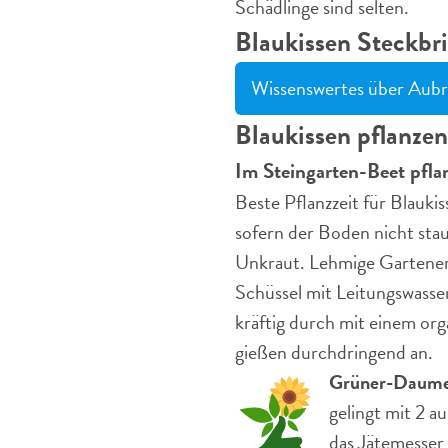
Schädlinge sind selten.
Blaukissen Steckbri
Wissenswertes über Aubri
Blaukissen pflanzen
Im Steingarten-Beet pfla
Beste Pflanzzeit für Blauki
sofern der Boden nicht stau
Unkraut. Lehmige Gartener
Schüssel mit Leitungswasse
kräftig durch mit einem or
gießen durchdringend an.
Grüner-Daume
gelingt mit 2 a
das Jätemesser