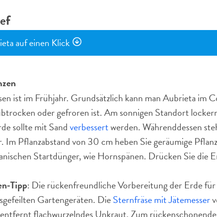
ef
eta auf einen Klick
nzen
ssen ist im Frühjahr. Grundsätzlich kann man Aubrieta im C
btrocken oder gefroren ist. Am sonnigen Standort lockern 
de sollte mit Sand
verbessert
werden. Währenddessen stehe
r. Im Pflanzabstand von 30 cm heben Sie geräumige Pflanzl
ganischen Startdünger, wie Hornspänen. Drücken Sie die 
n-Tipp
: Die rückenfreundliche Vorbereitung der Erde für
usgefeilten Gartengeräten. Die
Sternfräse mit Jätemesser
v
 entfernt flachwurzelndes Unkraut. Zum rückenschonende