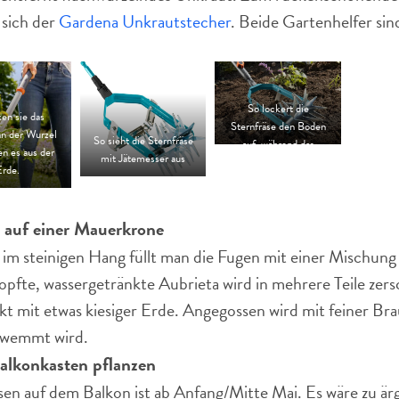
 sich der
Gardena Unkrautstecher
. Beide Gartenhelfer sin
So lockert die
en sie das
Sternfräse den Boden
an der Wurzel
So sieht die Sternfräse
auf, während das
en es aus der
mit Jätemesser aus
Jätemesser Unkraut
Erde.
entfernt.
 auf einer Mauerkrone
im steinigen Hang füllt man die Fugen mit einer Mischung
topfte, wassergetränkte Aubrieta wird in mehrere Teile zer
kt mit etwas kiesiger Erde. Angegossen wird mit feiner Bra
hwemmt wird.
alkonkasten pflanzen
sen auf dem Balkon ist ab Anfang/Mitte Mai. Es wäre zu ärg