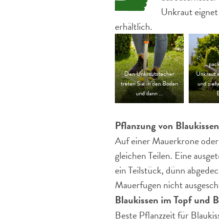
Unkraut eignet
erhältlich.
… pack
Den Unkrautstecher
Unkraut 
treten Sie in den Boden
und zieh
und dann …
Pflanzung von Blaukissen
Auf einer Mauerkrone oder 
gleichen Teilen. Eine ausge
ein Teilstück, dünn abgedec
Mauerfugen nicht ausgesc
Blaukissen im Topf und B
Beste Pflanzzeit für Blaukis