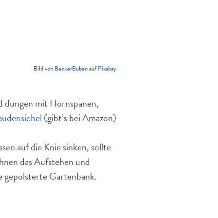
Bild von
BeckerBuben
auf
Pixabay
nd düngen mit Hornspänen,
audensichel
(gibt’s bei Amazon)
sen auf die Knie sinken, sollte
 Ihnen das Aufstehen und
e gepolsterte Gartenbank.