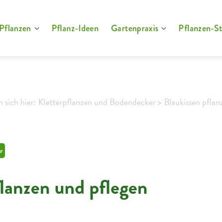
Pflanzen
Pflanz-Ideen
Gartenpraxis
Pflanzen-St
n sich hier: Kletterpflanzen und Bodendecker >
Blaukissen pflan
r
flanzen und pflegen