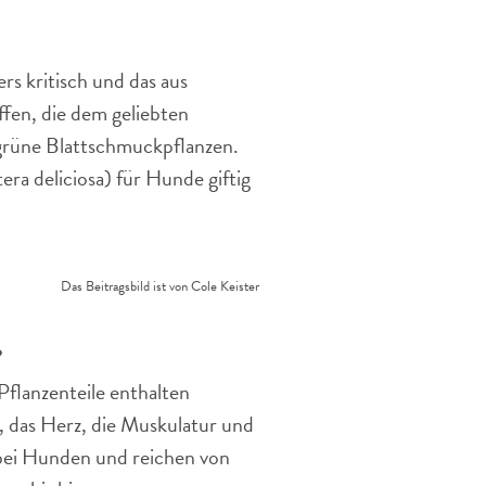
modernen
Wohnraum.
s kritisch und das aus
fen, die dem geliebten
grüne Blattschmuckpflanzen.
era deliciosa) für Hunde giftig
Das Beitragsbild ist von Cole Keister
?
 Pflanzenteile enthalten
n, das Herz, die Muskulatur und
 bei Hunden und reichen von