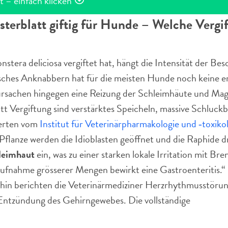
t – einfach klicken
nsterblatt giftig für Hunde – Welche Ver
tera deliciosa vergiftet hat, hängt die Intensität der Be
sches Anknabbern hat für die meisten Hunde noch keine er
rursachen hingegen eine Reizung der Schleimhäute und Ma
t Vergiftung sind verstärktes Speicheln, massive Schluc
perten vom
Institut für Veterinärpharmakologie und ‑toxiko
Pflanze werden die Idioblasten geöffnet und die Raphide dr
leimhaut
ein, was zu einer starken lokale Irritation mit Bre
ufnahme grösserer Mengen bewirkt eine Gastroenteritis.“ 
rhin berichten die Veterinärmediziner Herzrhythmusstöru
Entzündung des Gehirngewebes. Die vollständige