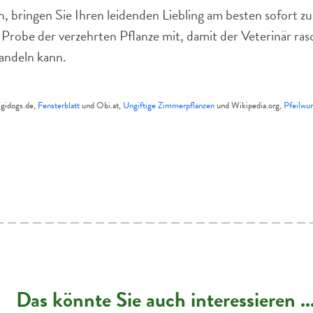
en, bringen Sie Ihren leidenden Liebling am besten sofort z
robe der verzehrten Pflanze mit, damit der Veterinär rasc
andeln kann.
gidogs.de,
Fensterblatt
und Obi.at,
Ungiftige Zimmerpflanzen
und Wikipedia.org,
Pfeilwu
Das könnte Sie auch interessieren ..