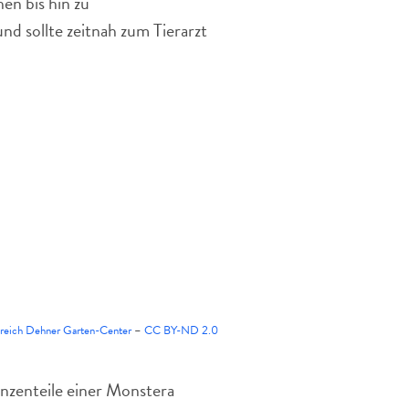
n bis hin zu
 sollte zeitnah zum Tierarzt
reich Dehner Garten-Center
–
CC BY-ND 2.0
lanzenteile einer Monstera