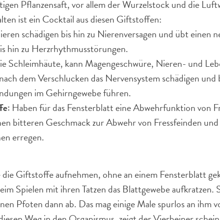
iftigen Pflanzensaft, vor allem der Wurzelstock und die Luf
ten ist ein Cocktail aus diesen Giftstoffen:
eren schädigen bis hin zu Nierenversagen und übt einen ne
bis hin zu Herzrhythmusstörungen.
die Schleimhäute, kann Magengeschwüre, Nieren- und Leb
nach dem Verschlucken das Nervensystem schädigen und 
ndungen im Gehirngewebe führen.
fe:
Haben für das Fensterblatt eine Abwehrfunktion von F
nen bitteren Geschmack zur Abwehr von Fressfeinden un
hen erregen.
die Giftstoffe aufnehmen, ohne an einem Fensterblatt ge
beim Spielen mit ihren Tatzen das Blattgewebe aufkratzen.
einen Pfoten dann ab. Das mag einige Male spurlos an ihm 
 diesen Weg in den Organismus, zeigt der Vierbeiner sche