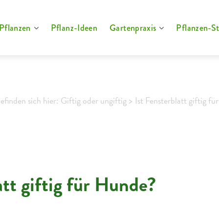
Pflanzen
Pflanz-Ideen
Gartenpraxis
Pflanzen-St
efinden sich hier: Giftig oder ungiftig >
Ist Fensterblatt giftig f
att giftig für Hunde?