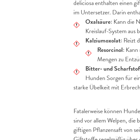
deliciosa enthalten einen g
im Untersetzer. Darin enthal
Oxalsäure:
Kann die Ni
Kreislauf-System aus 
Kalziumoxolat:
Reizt 
Resorcinol:
Kann 
Mengen zu Entzü
Bitter- und Scharfstof
Hunden Sorgen für ei
starke Übelkeit mit Erbrec
Fatalerweise können Hunde 
sind vor allem Welpen, die 
giftigen Pflanzensaft von s
Giftstoffe regelmäßig über