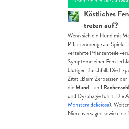
Lesen Sie hier die Antwor
Köstliches Fe
treten auf?
Wenn sich ein Hund mit Mons
Pflanzenmenge ab. Spieleri
verzehrte Pflanzenteile ve
Symptome einer Fensterblat
blutiger Durchfall. Die Ex
Zitat „Beim Zerbeissen der 
die
Mund
– und
Rachensch
und Dysphagie führt. Die A
Monstera deliciosa
). Weite
Nierenversagen sowie eine 