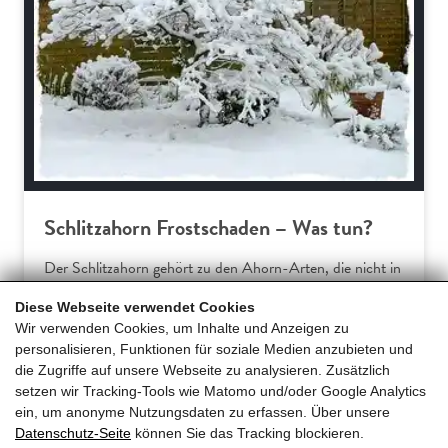
Schlitzahorn Frostschaden – Was tun?
Der Schlitzahorn gehört zu den Ahorn-Arten, die nicht in
Europa beheimatet sind. Somit verwundert es wenig, dass
Diese Webseite verwendet Cookies
Hausgärtner am Acer palmatum dissectum häufiger über
Wir verwenden Cookies, um Inhalte und Anzeigen zu
Frostschäden klagen. Dieser Ratgeber erklärt die
personalisieren, Funktionen für soziale Medien anzubieten und
typischen Symptome und gibt praxiserprobte Tipps für
die Zugriffe auf unsere Webseite zu analysieren. Zusätzlich
effektive Gegenmaßnahmen und… […]
setzen wir Tracking-Tools wie Matomo und/oder Google Analytics
ein, um anonyme Nutzungsdaten zu erfassen. Über unsere
Datenschutz-Seite
können Sie das Tracking blockieren.
Mehr erfahren