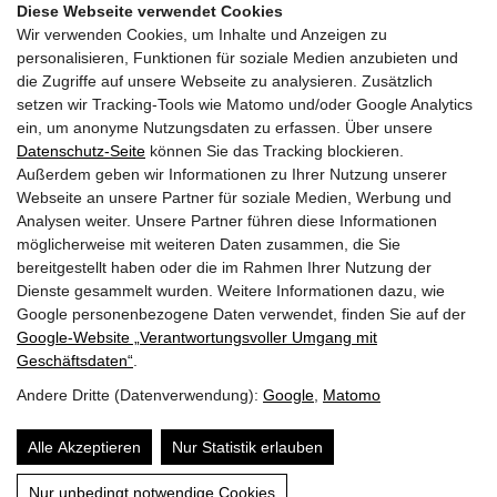
Diese Webseite verwendet Cookies
Hausgärtner am Acer palmatum dissectum häufiger über
Wir verwenden Cookies, um Inhalte und Anzeigen zu
Frostschäden klagen. Dieser Ratgeber erklärt die
personalisieren, Funktionen für soziale Medien anzubieten und
typischen Symptome und gibt praxiserprobte Tipps für
die Zugriffe auf unsere Webseite zu analysieren. Zusätzlich
effektive Gegenmaßnahmen und… […]
setzen wir Tracking-Tools wie Matomo und/oder Google Analytics
ein, um anonyme Nutzungsdaten zu erfassen. Über unsere
Datenschutz-Seite
können Sie das Tracking blockieren.
Mehr erfahren
Außerdem geben wir Informationen zu Ihrer Nutzung unserer
Webseite an unsere Partner für soziale Medien, Werbung und
Analysen weiter. Unsere Partner führen diese Informationen
möglicherweise mit weiteren Daten zusammen, die Sie
bereitgestellt haben oder die im Rahmen Ihrer Nutzung der
Dienste gesammelt wurden. Weitere Informationen dazu, wie
Google personenbezogene Daten verwendet, finden Sie auf der
Google‑Website „Verantwortungsvoller Umgang mit
Geschäftsdaten“
.
Andere Dritte (Datenverwendung):
Google
,
Matomo
Impressum
Datenschutz
Über mich
Alle Akzeptieren
Nur Statistik erlauben
Inhalt
Website by
Nur unbedingt notwendige Cookies