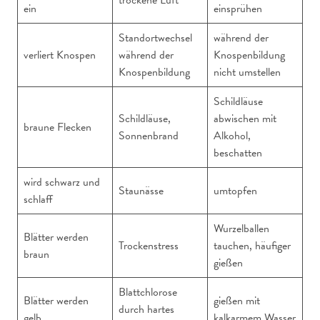
trockene Luft
ein
einsprühen
Standortwechsel
während der
verliert Knospen
während der
Knospenbildung
Knospenbildung
nicht umstellen
Schildläuse
Schildläuse,
abwischen mit
braune Flecken
Sonnenbrand
Alkohol,
beschatten
wird schwarz und
Staunässe
umtopfen
schlaff
Wurzelballen
Blätter werden
Trockenstress
tauchen, häufiger
braun
gießen
Blattchlorose
Blätter werden
gießen mit
durch hartes
gelb
kalkarmem Wasser