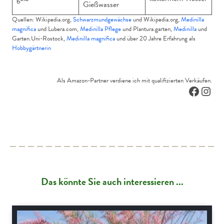
Gießwasser
Quellen: Wikipedia.org,
Schwarzmundgewächse
und Wikipedia.org,
Medinilla
magnifica
und Lubera.com,
Medinilla Pflege
und Plantura.garten,
Medinilla
und
Garten.Uni-Rostock,
Medinilla magnifica
und über 20 Jahre Erfahrung als
Hobbygärtnerin
Als Amazon-Partner verdiene ich mit qualifizierten Verkäufen.
Facebo
Inst
Das könnte Sie auch interessieren ...
Gartenpraxis