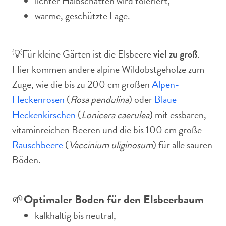
lichter Halbschatten wird toleriert,
warme, geschützte Lage.
💡Für kleine Gärten ist die Elsbeere
viel zu groß
.
Hier kommen andere alpine Wildobstgehölze zum
Zuge, wie die bis zu 200 cm großen
Alpen-
Heckenrosen
(
Rosa pendulina
) oder
Blaue
Heckenkirschen
(
Lonicera caerulea
) mit essbaren,
vitaminreichen Beeren und die bis 100 cm große
Rauschbeere
(
Vaccinium uliginosum
) für alle sauren
Böden.
🌱
Optimaler Boden für den Elsbeerbaum
kalkhaltig bis neutral,