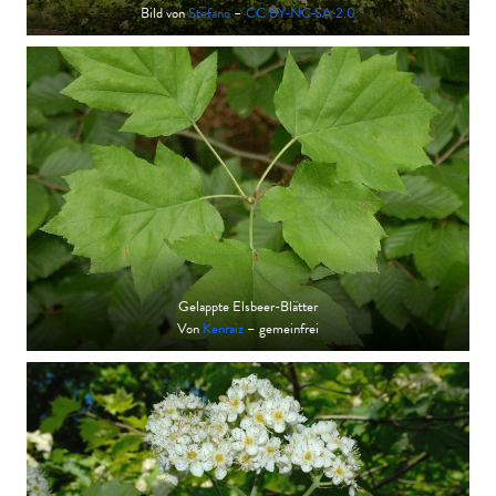
Bild von
Stefano
–
CC BY-NC-SA 2.0
Gelappte Elsbeer-Blätter
Von
Kenraiz
– gemeinfrei