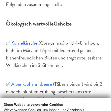
Folgenden zusammengestellt:
Ökologisch wertvolle
Gehölze
✅
Kornelkirsche
(Cornus mas) wird 4-8 m hoch,
blüht im März und April mit leuchtend gelben,
bienenfreundlichen Blüten und trägt rote, essbare
Wildkirschen im Spätsommer.
✅
Alpen-Johannisbeere
(Ribes alpinum) wird bis 2
m hoch, blüht im Frühling, beschert uns rote,
essbare Beeren ab August und verträgt als
Diese Webseite verwendet Cookies
Unterpflanzung den Schattenwurf der Elsbeere
Wir verwenden Cookies, um Inhalte und Anzeigen zu