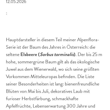
12.05.2026
:
Nahaufnahme eines üppigen Blütenstands der Elsbeere
(Sorbus torminalis) mit weißen, bienenfreundlichen Blüten
Hauptdarsteller in diesem Teil meiner Alpenflora-
Serie ist der Baum des Jahres in Österreich: die
seltene
Elsbeere (
Sorbus torminalis
)
. Der bis 25 m
hohe, sommergrüne Baum gilt als das ökologische
Juwel aus dem Wienerwald, wo sich seine größten
Vorkommen Mitteleuropas befinden. Die Liste
seiner Besonderheiten ist lang: bienenfreundliche
Blüten von Mai bis Juli, dekoratives Laub mit
furioser Herbstfärbung, schmackhafte
Apfelfrüchte, Lebenserwartung 300 Jahre und