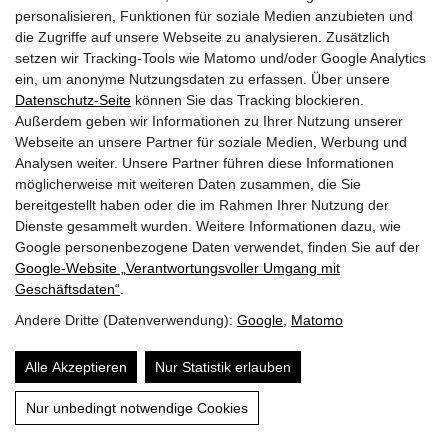
problemlos.
personalisieren, Funktionen für soziale Medien anzubieten und
die Zugriffe auf unsere Webseite zu analysieren. Zusätzlich
setzen wir Tracking-Tools wie Matomo und/oder Google Analytics
ein, um anonyme Nutzungsdaten zu erfassen. Über unsere
✅ Die
Vogelkirsche
(Prunus avium) ist mit bis zu 20
Datenschutz-Seite
können Sie das Tracking blockieren.
m für die Elsbeere ein Pflanzpartner auf Augenhöhe
Außerdem geben wir Informationen zu Ihrer Nutzung unserer
und läutet mit weißer, bienenfreundlicher
Webseite an unsere Partner für soziale Medien, Werbung und
Analysen weiter. Unsere Partner führen diese Informationen
Blütenpracht im März den Frühling ein.
möglicherweise mit weiteren Daten zusammen, die Sie
bereitgestellt haben oder die im Rahmen Ihrer Nutzung der
Dienste gesammelt wurden. Weitere Informationen dazu, wie
Bienenfreundliche Stauden und
Google personenbezogene Daten verwendet, finden Sie auf der
Google‑Website „Verantwortungsvoller Umgang mit
Wiesenpflanzen
Geschäftsdaten“
.
Andere Dritte (Datenverwendung):
Google
,
Matomo
✅
Wald-Habichtskraut
(
Hieracium murorum
)
Alle Akzeptieren
Nur Statistik erlauben
blüht von Mai bis September mit leuchtend gelben,
Inhalt
Nur unbedingt notwendige Cookies
bienenfreundlichen Körbchenblüten – die ideale