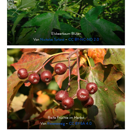
Elsbeerbaum Blüten
Von
Nicholas Turland
–
CC BY-NC-ND 2.0
Reife Früchte im Herbst
Von
Rosenzweig
–
CC BY-SA 4.0