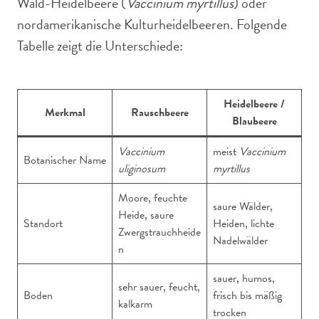
Wald-Heidelbeere (
Vaccinium myrtillus
) oder
nordamerikanische Kulturheidelbeeren. Folgende
Tabelle zeigt die Unterschiede:
Heidelbeere /
Merkmal
Rauschbeere
Blaubeere
Vaccinium
meist
Vaccinium
Botanischer Name
uliginosum
myrtillus
Moore, feuchte
saure Wälder,
Heide, saure
Standort
Heiden, lichte
Zwergstrauchheide
Nadelwälder
n
sauer, humos,
sehr sauer, feucht,
Boden
frisch bis mäßig
kalkarm
trocken