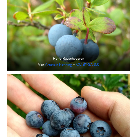
Reife Rauschbeeren
Von
Arnstein Rønning
–
CC BY-SA 3.0