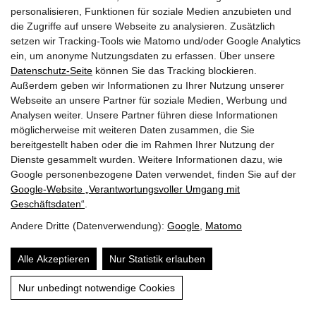
personalisieren, Funktionen für soziale Medien anzubieten und
🐝 🦋
Ökologische Bedeutung
die Zugriffe auf unsere Webseite zu analysieren. Zusätzlich
setzen wir Tracking-Tools wie Matomo und/oder Google Analytics
ein, um anonyme Nutzungsdaten zu erfassen. Über unsere
Die Rauschbeere ist eine wichtige Nahrungsquelle
Datenschutz-Seite
können Sie das Tracking blockieren.
Außerdem geben wir Informationen zu Ihrer Nutzung unserer
für 16 Wildbienen-Arten, von denen sich 3 Arten
Webseite an unsere Partner für soziale Medien, Werbung und
auf die Blüten spezialisiert haben. Hierzu gehört
Analysen weiter. Unsere Partner führen diese Informationen
möglicherweise mit weiteren Daten zusammen, die Sie
auch die stark gefährdete
Felsweiden-Mauerbiene
bereitgestellt haben oder die im Rahmen Ihrer Nutzung der
(Osmia inermis)
, die in den Hochalpen zu Hause
Dienste gesammelt wurden. Weitere Informationen dazu, wie
Google personenbezogene Daten verwendet, finden Sie auf der
ist.
Google‑Website „Verantwortungsvoller Umgang mit
Geschäftsdaten“
.
Andere Dritte (Datenverwendung):
Google
,
Matomo
Kostbare Schmetterlingsweide
Alle Akzeptieren
Nur Statistik erlauben
Inhalt
Von unschätzbarem Wert ist die Rauschbeere als
Nur unbedingt notwendige Cookies
Futterpflanze für 50 Schmetterlings-Arten, von