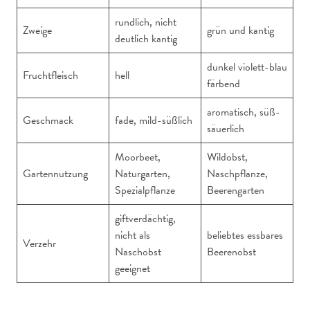
rundlich, nicht
Zweige
grün und kantig
deutlich kantig
dunkel violett-blau
Fruchtfleisch
hell
färbend
aromatisch, süß-
Geschmack
fade, mild-süßlich
säuerlich
Moorbeet,
Wildobst,
Gartennutzung
Naturgarten,
Naschpflanze,
Spezialpflanze
Beerengarten
giftverdächtig,
nicht als
beliebtes essbares
Verzehr
Naschobst
Beerenobst
geeignet