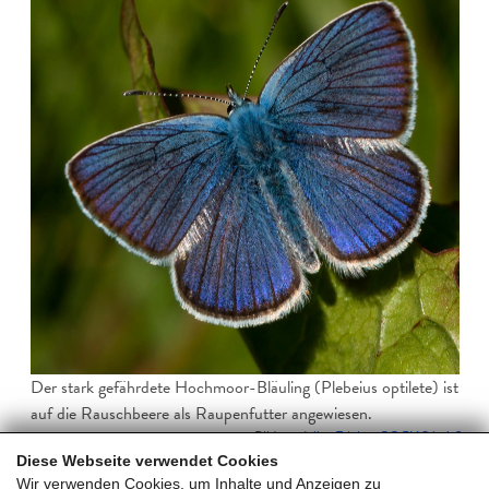
Der stark gefährdete Hochmoor-Bläuling (Plebeius optilete) ist
auf die Rauschbeere als Raupenfutter angewiesen.
Bild von
Julius Falck
–
CC BY-SA 4.0
Diese Webseite verwendet Cookies
Wir verwenden Cookies, um Inhalte und Anzeigen zu