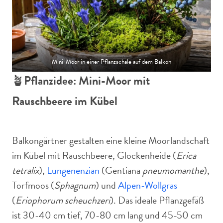
Mini-Moor in einer Pflanzschale auf dem Balkon
🪴
Pflanzidee: Mini-Moor mit
Rauschbeere im Kübel
Balkongärtner gestalten eine kleine Moorlandschaft
im Kübel mit Rauschbeere, Glockenheide (
Erica
tetralix
),
Lungenenzian
(Gentiana
pneumomanthe
),
Torfmoos (
Sphagnum
) und
Alpen-Wollgras
(
Eriophorum scheuchzeri
). Das ideale Pflanzgefäß
ist 30-40 cm tief, 70-80 cm lang und 45-50 cm