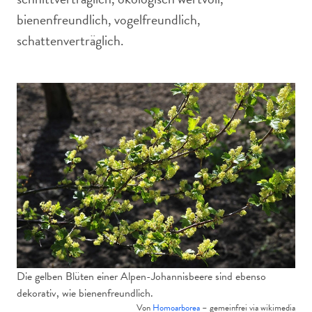
bienenfreundlich, vogelfreundlich,
schattenverträglich.
Die gelben Blüten einer Alpen-Johannisbeere sind ebenso
dekorativ, wie bienenfreundlich.
Von
Homoarborea
– gemeinfrei via wikimedia