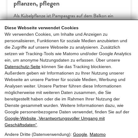
pflanzen, pflegen
Als Kübelpflanze ist Pampasgras auf dem Balkon ein
dekorativer Sichtschutz. Der dichte Blätterhorst schützt
Diese Webseite verwendet Cookies
die Privatsphäre vor neugierigen Blicken. Pompöses
Wir verwenden Cookies, um Inhalte und Anzeigen zu
Highlight im Jahr von Pampasgras (Cortaderia selloana)
personalisieren, Funktionen für soziale Medien anzubieten und
sind die fluffigen Blütenähren, die sich ab September
die Zugriffe auf unsere Webseite zu analysieren. Zusätzlich
sanft im Wind… […]
setzen wir Tracking-Tools wie Matomo und/oder Google Analytics
ein, um anonyme Nutzungsdaten zu erfassen. Über unsere
Datenschutz-Seite
können Sie das Tracking blockieren.
Mehr erfahren
Außerdem geben wir Informationen zu Ihrer Nutzung unserer
Webseite an unsere Partner für soziale Medien, Werbung und
Analysen weiter. Unsere Partner führen diese Informationen
möglicherweise mit weiteren Daten zusammen, die Sie
bereitgestellt haben oder die im Rahmen Ihrer Nutzung der
Dienste gesammelt wurden. Weitere Informationen dazu, wie
Google personenbezogene Daten verwendet, finden Sie auf der
Google‑Website „Verantwortungsvoller Umgang mit
Geschäftsdaten“
.
Andere Dritte (Datenverwendung):
Google
,
Matomo