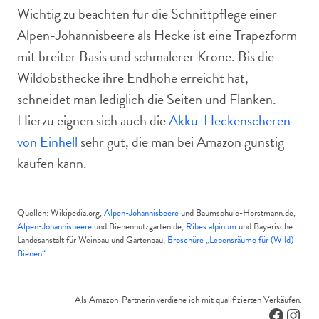
Wichtig zu beachten für die Schnittpflege einer
Alpen-Johannisbeere als Hecke ist eine Trapezform
mit breiter Basis und schmalerer Krone. Bis die
Wildobsthecke ihre Endhöhe erreicht hat,
schneidet man lediglich die Seiten und Flanken.
Hierzu eignen sich auch die
Akku-Heckenscheren
von Einhell
sehr gut, die man bei Amazon günstig
kaufen kann.
Quellen: Wikipedia.org,
Alpen-Johannisbeere
und Baumschule-Horstmann.de,
Alpen-Johannisbeere
und Bienennutzgarten.de,
Ribes alpinum
und Bayerische
Landesanstalt für Weinbau und Gartenbau,
Broschüre „Lebensräume für (Wild)
Bienen“
Als Amazon-Partnerin verdiene ich mit qualifizierten Verkäufen.
Facebo
Inst