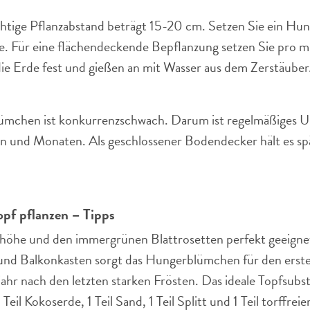
chtige Pflanzabstand beträgt 15-20 cm. Setzen Sie ein Hu
de. Für eine flächendeckende Bepflanzung setzen Sie pro m
e Erde fest und gießen an mit Wasser aus dem Zerstäuber
chen ist konkurrenzschwach. Darum ist regelmäßiges Unk
n und Monaten. Als geschlossener Bodendecker hält es spä
pf pflanzen – Tipps
shöhe und den immergrünen Blattrosetten perfekt geeignet
und Balkonkasten sorgt das Hungerblümchen für den erst
jahr nach den letzten starken Frösten. Das ideale Topfsubst
Teil Kokoserde, 1 Teil Sand, 1 Teil Splitt und 1 Teil torffre