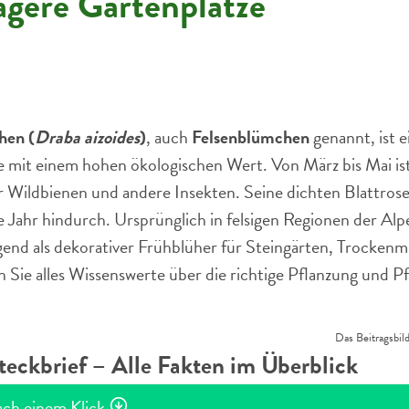
agere Gartenplätze
en (
Draba aizoides
)
, auch
Felsenblümchen
genannt, ist 
 mit einem hohen ökologischen Wert. Von März bis Mai ist
r Wildbienen und andere Insekten. Seine dichten Blattros
 Jahr hindurch. Ursprünglich in felsigen Regionen der Alp
d als dekorativer Frühblüher für Steingärten, Trockenm
 Sie alles Wissenswerte über die richtige Pflanzung und Pf
Das Beitragsbild
ckbrief – Alle Fakten im Überblick
ach einem Klick