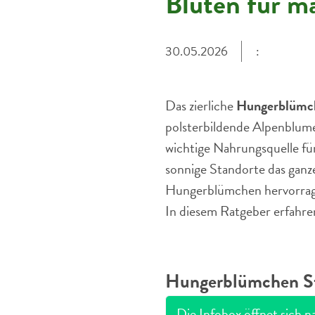
Blüten für m
30.05.2026
:
Das zierliche
Hungerblümch
polsterbildende Alpenblume
wichtige Nahrungsquelle fü
sonnige Standorte das ganze
Hungerblümchen hervorragen
In diesem Ratgeber erfahren
Hungerblümchen Ste
Die Infobox öffnet sich n