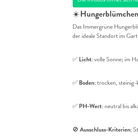
☀️
Hungerblümchen
Das Immergrüne Hungerblümc
der ideale Standort im Gart
✅
Licht
: volle Sonne; im Ha
✅
Boden
: trocken, steinig-
✅
PH-Wert
: neutral bis a
🚫
Ausschluss-Kriterien
: S