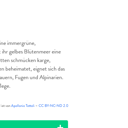
ist
eine
früh
blühende
Alpenpflanze
eine immergrüne,
 ihr gelbes Blütenmeer eine
etten schmücken karge,
en beheimatet, eignet sich das
auern, Fugen und Alpinarien.
lege.
 ist von
Apollonio Tottoli
–
CC BY-NC-ND 2.0