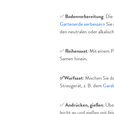
✅
Bodenvorbereitung
: Die
Gartenerde verbessern
Sie 
den neutralen oder alkalisc
✅
Reihensaat
: Mit einem P
Samen hinein.
✅
Wurfsaat:
Mischen Sie das
Streugerät, z. B. dem
Gard
✅
Andrücken, gießen
: Übe
leicht an und gießen mit fei