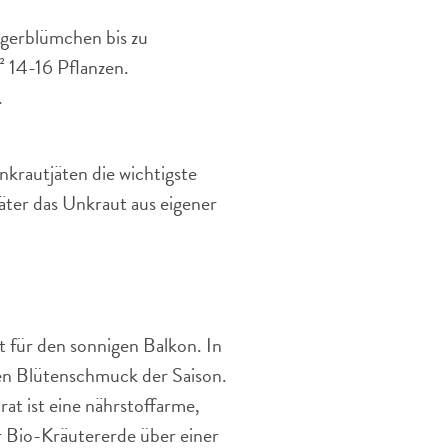
ngerblümchen bis zu
² 14-16 Pflanzen.
.
rautjäten die wichtigste
ter das Unkraut aus eigener
 für den sonnigen Balkon. In
en Blütenschmuck der Saison.
rat ist eine nährstoffarme,
ier Bio-Kräutererde über einer