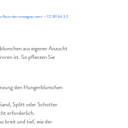
ww.fleurs-des-montagnes.net<> –
CC BY-SA 3.0
lümchen aus eigener Anzucht
oren ist. So pflanzen Sie
Pflanzung den Hungerblümchen
Sand, Splitt oder Schotter
ht erforderlich.
 breit und tief, wie der