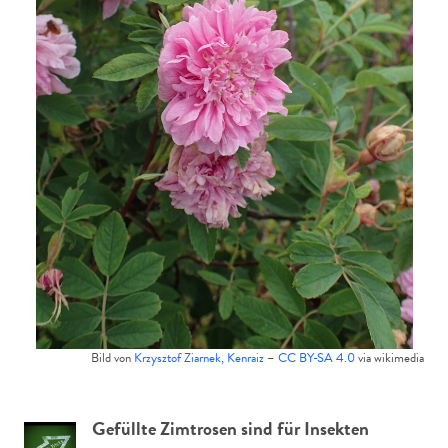
Bild von
Krzysztof Ziarnek, Kenraiz
–
CC BY-SA 4.0
via wikimedia
Gefüllte Zimtrosen sind für Insekten