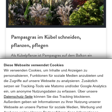
Pampasgras im Kübel schneiden,
pflanzen, pflegen
Als Kübelpflanze ist Pampasgras auf dem Balkon ein
dekorativer Sichtschutz. Der dichte Blätterhorst schützt
Diese Webseite verwendet Cookies
die Privatsphäre vor neugierigen Blicken. Pompöses
Wir verwenden Cookies, um Inhalte und Anzeigen zu
Highlight im Jahr von Pampasgras (Cortaderia selloana)
personalisieren, Funktionen für soziale Medien anzubieten und
sind die fluffigen Blütenähren, die sich ab September
die Zugriffe auf unsere Webseite zu analysieren. Zusätzlich
sanft im Wind… […]
setzen wir Tracking-Tools wie Matomo und/oder Google Analytics
ein, um anonyme Nutzungsdaten zu erfassen. Über unsere
Datenschutz-Seite
können Sie das Tracking blockieren.
Mehr erfahren
Außerdem geben wir Informationen zu Ihrer Nutzung unserer
Webseite an unsere Partner für soziale Medien, Werbung und