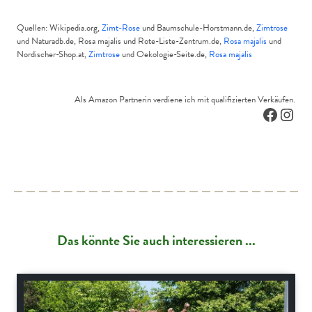
Quellen: Wikipedia.org,
Zimt-Rose
und Baumschule-Horstmann.de,
Zimtrose
und Naturadb.de, Rosa majalis und Rote-Liste-Zentrum.de,
Rosa majalis
und
Nordischer-Shop.at,
Zimtrose
und Oekologie-Seite.de,
Rosa majalis
Als Amazon Partnerin verdiene ich mit qualifizierten Verkäufen.
Facebo
Inst
Das könnte Sie auch interessieren ...
Schnitt-Anleitungen