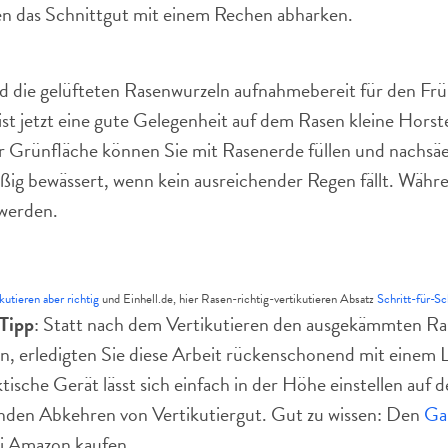
n das Schnittgut mit einem Rechen abharken.
d die gelüfteten Rasenwurzeln aufnahmebereit für den Fr
st jetzt eine gute Gelegenheit auf dem Rasen kleine Horst
 Grünfläche können Sie mit Rasenerde füllen und nachsäe
ßig bewässert, wenn kein ausreichender Regen fällt. Währen
 werden.
kutieren aber richtig
und Einhell.de, hier Rasen-richtig-vertikutieren Absatz
Schritt-für-Sc
Tipp
: Statt nach dem Vertikutieren den ausgekämmten Ra
, erledigten Sie diese Arbeit rückenschonend mit einem
tische Gerät lässt sich einfach in der Höhe einstellen au
enden Abkehren von Vertikutiergut. Gut zu wissen: Den
Ga
i Amazon kaufen.