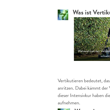
Was ist Vertik
Während man den Vertikut
schiebt
Vertikutieren bedeutet, da
anritzen. Dabei kämmt der 
dieser Intensivkur haben di
aufnehmen.