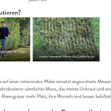
utieren?
ierer über den Rasen
, …
… kratzen rotierende Messer die Grasfläche auf.
ss auf einer rotierenden Walze versetzt angeordnete Messe
Vertikutierer sämtliches Moos, das meiste Unkraut und an
e Rasengräser mehr Platz, ihre Wurzeln sind besser belüf