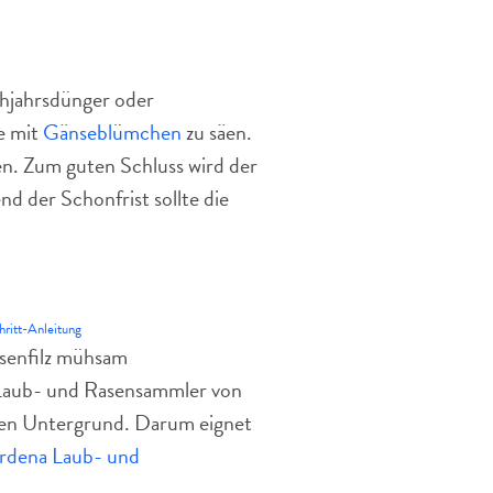
ühjahrsdünger oder
e mit
Gänseblümchen
zu säen.
n. Zum guten Schluss wird der
d der Schonfrist sollte die
hritt-Anleitung
senfilz mühsam
 Laub- und Rasensammler von
f den Untergrund. Darum eignet
rdena Laub- und