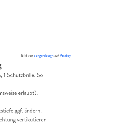
Bild von
congerdesign
auf
Pixabay
g
 1 Schutzbrille. So
msweise erlaubt).
stiefe ggf. ändern.
chtung vertikutieren