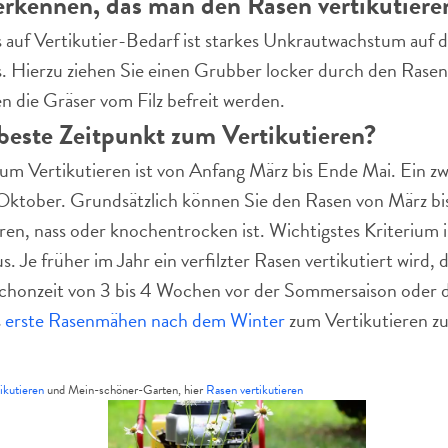
erkennen, das man den Rasen vertikutieren
 auf Vertikutier-Bedarf ist starkes Unkrautwachstum auf 
us. Hierzu ziehen Sie einen Grubber locker durch den Ras
n die Gräser vom Filz befreit werden.
beste Zeitpunkt zum Vertikutieren?
um Vertikutieren ist von Anfang März bis Ende Mai. Ein zwe
ktober. Grundsätzlich können Sie den Rasen von März bis
en, nass oder knochentrocken ist. Wichtigstes Kriterium 
. Je früher im Jahr ein verfilzter Rasen vertikutiert wird, 
chonzeit von 3 bis 4 Wochen vor der Sommersaison oder de
s
erste Rasenmähen nach dem Winter
zum Vertikutieren zu
ikutieren
und Mein-schöner-Garten, hier
Rasen vertikutieren