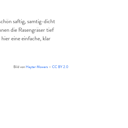
nicht
schwer.
chön saftig, samtig-dicht
nnen die Rasengräser tief
hier eine einfache, klar
Bild von
Hayter Mowers
–
CC BY 2.0