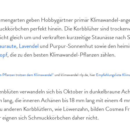
lumengarten geben Hobbygärtner primär Klimawandel-ange
ckkörbchen perfekt hinein. Die Korbblüher sind trockenver
cht gleich um und verkraften kurzzeitige Staunässe nach 
auraute
,
Lavendel
und Purpur-Sonnenhut sowie den heimi
opf
, die zu den besten Klimawandel-Pflanzen zählen.
n Pflanzen trotzen dem Klimawandel“
und klimawandel-rlp.de, hier
Empfehlungsliste Klima
blüten verwandeln sich bis Oktober in dunkelbraune Ac
 lang, die inneren Achänen bis 18 mm lang mit einem 4 m
u anderen Korbblütlern, wie Löwenzahn, bilden Cosmea Fr
r eignen sich Schmuckkörbchen daher nicht.