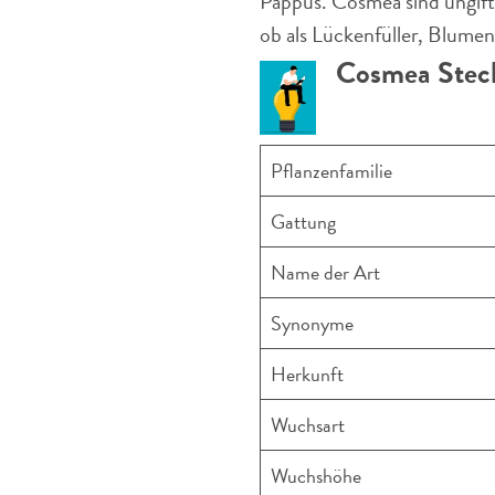
Pappus. Cosmea sind ungifti
ob als Lückenfüller, Blume
Cosmea Steck
Pflanzenfamilie
Gattung
Name der Art
Synonyme
Herkunft
Wuchsart
Wuchshöhe