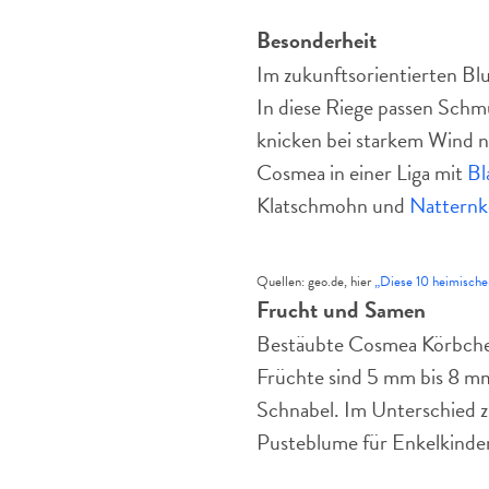
Besonderheit
Im zukunftsorientierten B
In diese Riege passen Schmu
knicken bei starkem Wind ni
Cosmea in einer Liga mit
Bl
Klatschmohn und
Natternk
Quellen: geo.de, hier
„Diese 10 heimische
Frucht und Samen
Bestäubte Cosmea Körbchen
Früchte sind 5 mm bis 8 mm
Schnabel. Im Unterschied z
Pusteblume für Enkelkinde