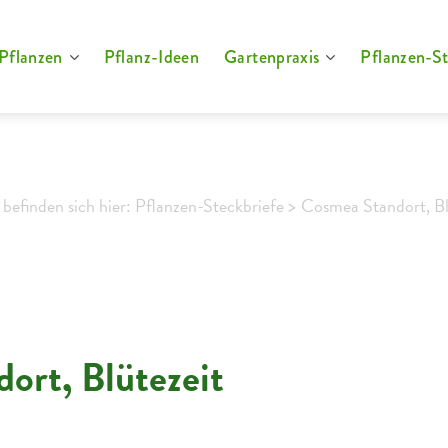
Pflanzen
Pflanz-Ideen
Gartenpraxis
Pflanzen-St
 befinden sich hier: Pflanzen-Steckbriefe >
Cosmea Standort, Bl
ort, Blütezeit