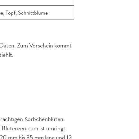
e, Topf, Schnittblume
n Daten. Zum Vorschein kommt
iehlt.
prächtigen Körbchenblüten.
 Blütenzentrum ist umringt
d 20 mm bis 35 mm lang und 12