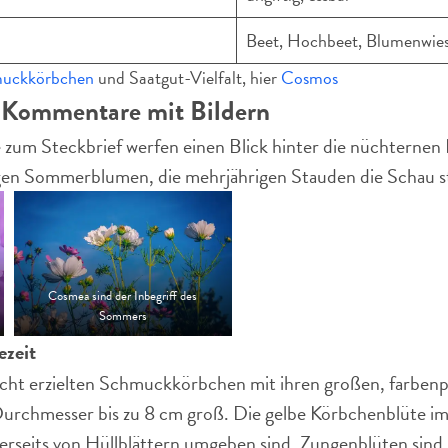
Beet, Hochbeet, Blumenwies
uckkörbchen
und Saatgut-Vielfalt, hier
Cosmos
-Kommentare mit Bildern
zum Steckbrief werfen einen Blick hinter die nüchterne
igen Sommerblumen, die mehrjährigen Stauden die Schau st
Cosmea sind der Inbegriff des
Sommers
ezeit
acht erzielten Schmuckkörbchen mit ihren großen, farben
urchmesser bis zu 8 cm groß. Die gelbe Körbchenblüte im
rerseits von Hüllblättern umgeben sind. Zungenblüten sin