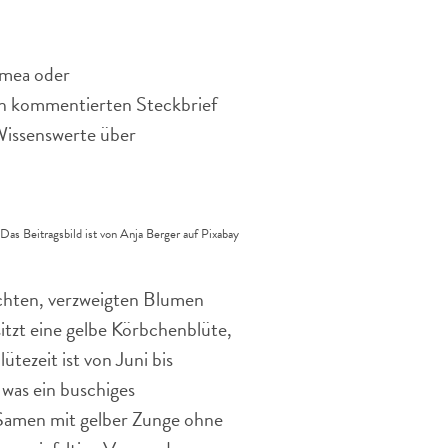
sommerlichen
Gartenbeet
smea oder
en kommentierten Steckbrief
Wissenswerte über
Das Beitragsbild ist von Anja Berger auf Pixabay
echten, verzweigten Blumen
tzt eine gelbe Körbchenblüte,
tezeit ist von Juni bis
 was ein buschiges
 Samen mit gelber Zunge ohne