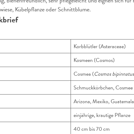
g, bienenfreundlich, sehr pflegeleicht und eignen sich fü
nwiese, Kübelpflanze oder Schnittblume.
brief
Korbblütler (Asteraceae)
Kosmeen (Cosmos)
Cosmea (
Cosmos bipinnatus
Schmuckkörbchen, Cosmee
Arizona, Mexiko, Guatemala
einjährige, krautige Pflanze
40 cm bis 70 cm