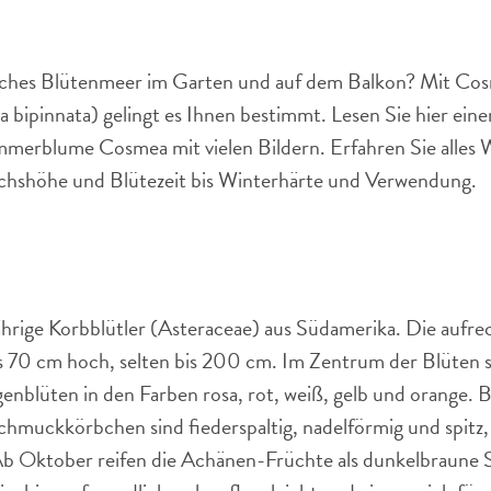
isches Blütenmeer im Garten und auf dem Balkon? Mit Co
pinnata) gelingt es Ihnen bestimmt. Lesen Sie hier ein
merblume Cosmea mit vielen Bildern. Erfahren Sie alles 
shöhe und Blütezeit bis Winterhärte und Verwendung.
ährige Korbblütler (Asteraceae) aus Südamerika. Die aufr
 70 cm hoch, selten bis 200 cm. Im Zentrum der Blüten si
nblüten in den Farben rosa, rot, weiß, gelb und orange. Blü
hmuckkörbchen sind fiederspaltig, nadelförmig und spitz,
Ab Oktober reifen die Achänen-Früchte als dunkelbraune