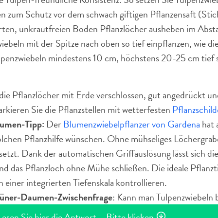
 zum Schutz vor dem schwach giftigen Pflanzensaft (Stic
rten, unkrautfreien Boden Pflanzlöcher ausheben im Abst
iebeln mit der Spitze nach oben so tief einpflanzen, wie die
lpenzwiebeln mindestens 10 cm, höchstens 20-25 cm tief 
ie Pflanzlöcher mit Erde verschlossen, gut angedrückt un
rkieren Sie die Pflanzstellen mit wetterfesten
Pflanzschild
umen-Tipp:
Der
Blumenzwiebelpflanzer von Gardena
hat 
olchen Pflanzhilfe wünschen. Ohne mühseliges Löchergrab
setzt. Dank der automatischen Griffauslösung lässt sich di
nd das Pflanzloch ohne Mühe schließen. Die ideale Pflanzt
 einer integrierten Tiefenskala kontrollieren.
üner-Daumen-Zwischenfrage
: Kann man Tulpenzwiebeln 
Lesen Sie hier die Antwort – Bitte klicken