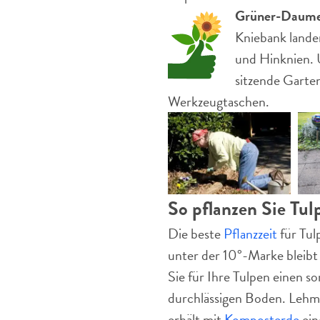
Grüner-Daume
Kniebank lande
und Hinknien. 
sitzende Garte
Werkzeugtaschen.
So pflanzen Sie Tul
Die beste
Pflanzzeit
für Tul
unter der 10°-Marke bleibt
Sie für Ihre Tulpen einen 
durchlässigen Boden. Lehm
erhält mit
Komposterde
ein