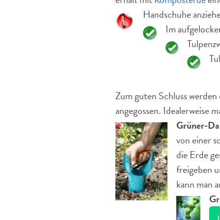
Handschuhe anziehen
Im aufgelocke
Tulpenzw
Tu
Zum guten Schluss werden d
angegossen. Idealerweise ma
Grüner-Da
von einer s
die Erde ge
freigeben u
kann man an
Gr