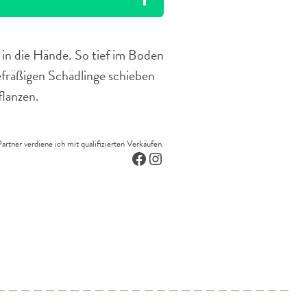
 in die Hände. So tief im Boden
efräßigen Schädlinge schieben
flanzen.
tner verdiene ich mit qualifizierten Verkäufen.
Facebook
Instagram