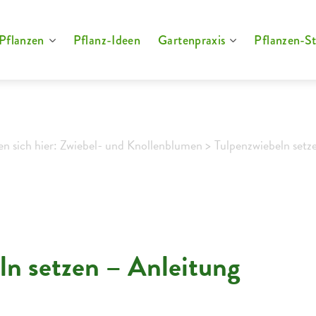
Pflanzen
Pflanz-Ideen
Gartenpraxis
Pflanzen-St
en sich hier: Zwiebel- und Knollenblumen >
Tulpenzwiebeln setz
ln setzen – Anleitung