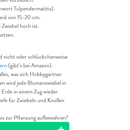
hwort Tulpendermatitis).
and von 15-20 cm.
 Zwiebel hoch ist.
setzen.
d nicht oder schlückchenweise
ern
(gibt’s bei Amazon).
alles, was sich Hobbygärtner
en wird jede Blumenzwiebel in
e Erde in einem Zug wieder
iefe für Zwiebeln und Knollen
bis zur Pflanzung aufbewahren?