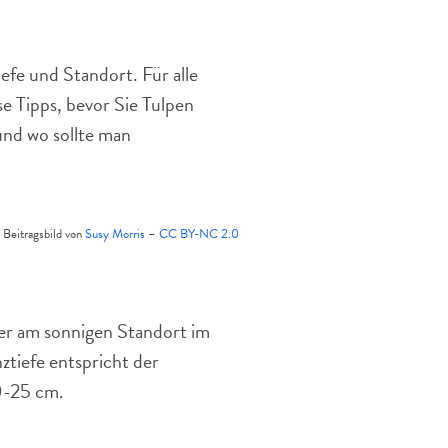
die
Erde.
efe und Standort. Für alle
se Tipps, bevor Sie Tulpen
und wo sollte man
Beitragsbild von
Susy Morris
–
CC BY-NC 2.0
er am sonnigen Standort im
ztiefe entspricht der
0-25 cm.