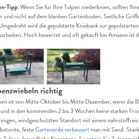
n-Tipp:
Wenn Sie für Ihre Tulpen niederknien, sollten Ihre
n und nicht auf dem blanken Gartenboden. Seitliche Griffe
Umgedreht wird die gepolsterte Kniebank zur gepolsterte
narbeiten. Hoch bewertet und oft gekauft bei Amazon ist 
penzwiebeln richtig
pen ist von Mitte Oktober bis Mitte Dezember, wenn die
 und in den kommenden 2 bis 3 Wochen keine starken Frös
sonnigen, windgeschützten Standort mit einem nährstoffre
betonte, feste
Gartenerde verbessert
man mit Sand. Stark
e Tulpen-freundliche Konsistenz. So setzen Sie Tulpenzwieb