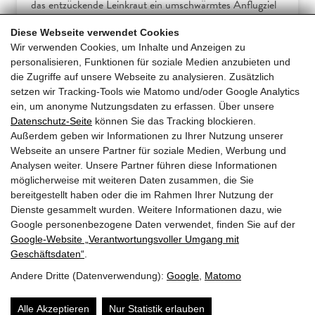
das entzückende Leinkraut ein umschwärmtes Anflugziel
für Hummeln, Bienen und… […]
Diese Webseite verwendet Cookies
Wir verwenden Cookies, um Inhalte und Anzeigen zu
Mehr erfahren
personalisieren, Funktionen für soziale Medien anzubieten und
die Zugriffe auf unsere Webseite zu analysieren. Zusätzlich
setzen wir Tracking-Tools wie Matomo und/oder Google Analytics
ein, um anonyme Nutzungsdaten zu erfassen. Über unsere
Datenschutz-Seite
können Sie das Tracking blockieren.
erige
1
2
4
5
6
10
11
Näc
Außerdem geben wir Informationen zu Ihrer Nutzung unserer
3
…
Webseite an unsere Partner für soziale Medien, Werbung und
Analysen weiter. Unsere Partner führen diese Informationen
möglicherweise mit weiteren Daten zusammen, die Sie
bereitgestellt haben oder die im Rahmen Ihrer Nutzung der
Dienste gesammelt wurden. Weitere Informationen dazu, wie
Google personenbezogene Daten verwendet, finden Sie auf der
Google‑Website „Verantwortungsvoller Umgang mit
Geschäftsdaten“
.
Andere Dritte (Datenverwendung):
Google
,
Matomo
Impressum
Datenschutz
Über mich
Alle Akzeptieren
Nur Statistik erlauben