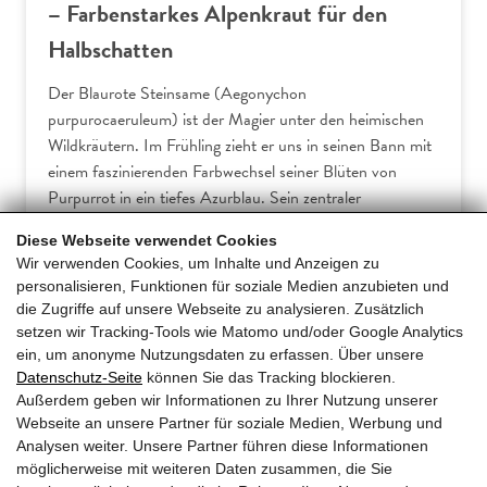
– Farbenstarkes Alpenkraut für den
Halbschatten
Der Blaurote Steinsame (Aegonychon
purpurocaeruleum) ist der Magier unter den heimischen
Wildkräutern. Im Frühling zieht er uns in seinen Bann mit
einem faszinierenden Farbwechsel seiner Blüten von
Purpurrot in ein tiefes Azurblau. Sein zentraler
Lebensraum erstreckt sich über… […]
Diese Webseite verwendet Cookies
Wir verwenden Cookies, um Inhalte und Anzeigen zu
Mehr erfahren
personalisieren, Funktionen für soziale Medien anzubieten und
die Zugriffe auf unsere Webseite zu analysieren. Zusätzlich
setzen wir Tracking-Tools wie Matomo und/oder Google Analytics
ein, um anonyme Nutzungsdaten zu erfassen. Über unsere
Datenschutz-Seite
können Sie das Tracking blockieren.
Außerdem geben wir Informationen zu Ihrer Nutzung unserer
ge
1
2
3
5
6
7
10
11
4
…
Webseite an unsere Partner für soziale Medien, Werbung und
Analysen weiter. Unsere Partner führen diese Informationen
möglicherweise mit weiteren Daten zusammen, die Sie