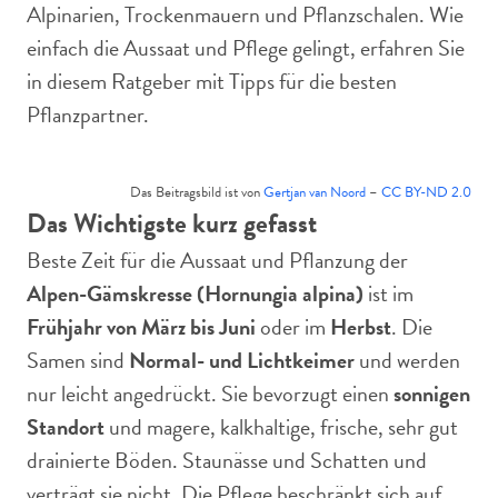
Alpinarien, Trockenmauern und Pflanzschalen. Wie
einfach die Aussaat und Pflege gelingt, erfahren Sie
in diesem Ratgeber mit Tipps für die besten
Pflanzpartner.
Das Beitragsbild ist von
Gertjan van Noord
–
CC BY-ND 2.0
Das Wichtigste kurz gefasst
Beste Zeit für die Aussaat und Pflanzung der
Alpen-Gämskresse (Hornungia alpina)
ist im
Frühjahr von März bis Juni
oder im
Herbst
. Die
Samen sind
Normal- und Lichtkeimer
und werden
nur leicht angedrückt. Sie bevorzugt einen
sonnigen
Standort
und magere, kalkhaltige, frische, sehr gut
drainierte Böden. Staunässe und Schatten und
verträgt sie nicht. Die Pflege beschränkt sich auf