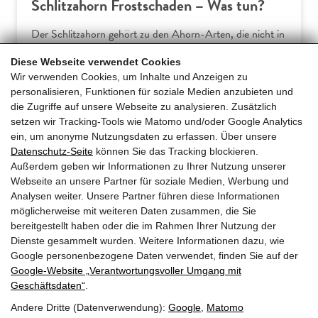
Schlitzahorn Frostschaden – Was tun?
Der Schlitzahorn gehört zu den Ahorn-Arten, die nicht in
Europa beheimatet sind. Somit verwundert es wenig, dass
Diese Webseite verwendet Cookies
Hausgärtner am Acer palmatum dissectum häufiger über
Wir verwenden Cookies, um Inhalte und Anzeigen zu
Frostschäden klagen. Dieser Ratgeber erklärt die
personalisieren, Funktionen für soziale Medien anzubieten und
typischen Symptome und gibt praxiserprobte Tipps für
die Zugriffe auf unsere Webseite zu analysieren. Zusätzlich
effektive Gegenmaßnahmen und… […]
setzen wir Tracking-Tools wie Matomo und/oder Google Analytics
ein, um anonyme Nutzungsdaten zu erfassen. Über unsere
Datenschutz-Seite
können Sie das Tracking blockieren.
Mehr erfahren
Außerdem geben wir Informationen zu Ihrer Nutzung unserer
Webseite an unsere Partner für soziale Medien, Werbung und
Analysen weiter. Unsere Partner führen diese Informationen
möglicherweise mit weiteren Daten zusammen, die Sie
bereitgestellt haben oder die im Rahmen Ihrer Nutzung der
Dienste gesammelt wurden. Weitere Informationen dazu, wie
Google personenbezogene Daten verwendet, finden Sie auf der
Google‑Website „Verantwortungsvoller Umgang mit
Geschäftsdaten“
.
Andere Dritte (Datenverwendung):
Google
,
Matomo