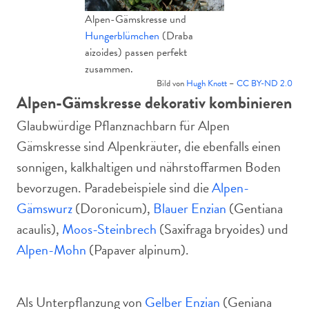
Alpen-Gämskresse und
Hungerblümchen
(Draba
aizoides) passen perfekt
zusammen.
Bild von
Hugh Knott
–
CC BY-ND 2.0
Alpen-Gämskresse dekorativ kombinieren
Glaubwürdige Pflanznachbarn für Alpen
Gämskresse sind Alpenkräuter, die ebenfalls einen
sonnigen, kalkhaltigen und nährstoffarmen Boden
bevorzugen. Paradebeispiele sind die
Alpen-
Gämswurz
(Doronicum),
Blauer Enzian
(Gentiana
acaulis),
Moos-Steinbrech
(Saxifraga bryoides) und
Alpen-Mohn
(Papaver alpinum).
Als Unterpflanzung von
Gelber Enzian
(Geniana