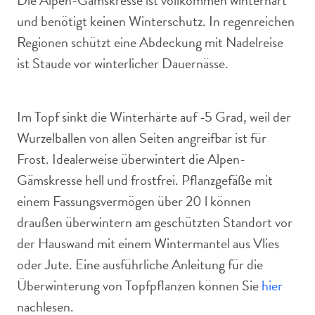
Die Alpen-Gamskresse ist vollkommen winterhart
und benötigt keinen Winterschutz. In regenreichen
Regionen schützt eine Abdeckung mit Nadelreise
ist Staude vor winterlicher Dauernässe.
Im Topf sinkt die Winterhärte auf -5 Grad, weil der
Wurzelballen von allen Seiten angreifbar ist für
Frost. Idealerweise überwintert die Alpen-
Gämskresse hell und frostfrei. Pflanzgefäße mit
einem Fassungsvermögen über 20 l können
draußen überwintern am geschützten Standort vor
der Hauswand mit einem Wintermantel aus Vlies
oder Jute. Eine ausführliche Anleitung für die
Überwinterung von Topfpflanzen können Sie
hier
nachlesen.