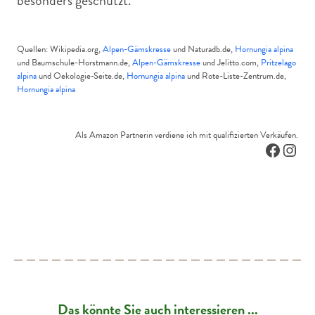
besonders geschützt.
Quellen: Wikipedia.org,
Alpen-Gämskresse
und Naturadb.de,
Hornungia alpina
und Baumschule-Horstmann.de,
Alpen-Gämskresse
und Jelitto.com,
Pritzelago
alpina
und Oekologie-Seite.de,
Hornungia alpina
und Rote-Liste-Zentrum.de,
Hornungia alpina
Als Amazon Partnerin verdiene ich mit qualifizierten Verkäufen.
Facebo
Inst
Das könnte Sie auch interessieren ...