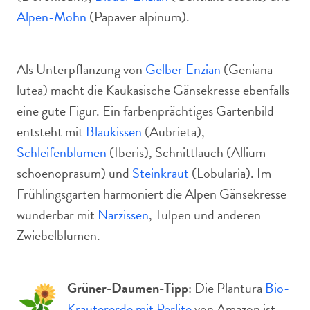
Alpen-Mohn
(Papaver alpinum).
Als Unterpflanzung von
Gelber Enzian
(Geniana
lutea) macht die Kaukasische Gänsekresse ebenfalls
eine gute Figur. Ein farbenprächtiges Gartenbild
entsteht mit
Blaukissen
(Aubrieta),
Schleifenblumen
(Iberis), Schnittlauch (Allium
schoenoprasum) und
Steinkraut
(Lobularia). Im
Frühlingsgarten harmoniert die Alpen Gänsekresse
wunderbar mit
Narzissen
, Tulpen und anderen
Zwiebelblumen.
Grüner-Daumen-Tipp
: Die Plantura
Bio-
Kräutererde mit Perlite
von Amazon ist