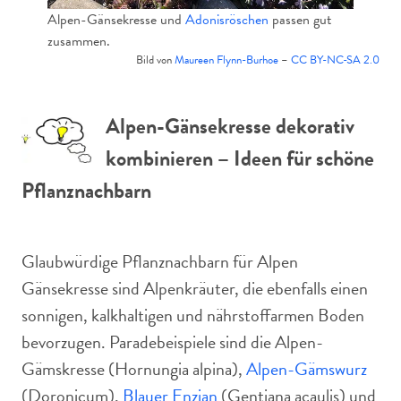
Alpen-Gänsekresse und
Adonisröschen
passen gut
zusammen.
Bild von
Maureen Flynn-Burhoe
–
CC BY-NC-SA 2.0
Alpen-Gänsekresse dekorativ
kombinieren – Ideen für schöne
Pflanznachbarn
Glaubwürdige Pflanznachbarn für Alpen
Gänsekresse sind Alpenkräuter, die ebenfalls einen
sonnigen, kalkhaltigen und nährstoffarmen Boden
bevorzugen. Paradebeispiele sind die Alpen-
Gämskresse (Hornungia alpina),
Alpen-Gämswurz
(Doronicum),
Blauer Enzian
(Gentiana acaulis) und