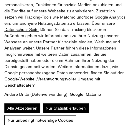
personalisieren, Funktionen für soziale Medien anzubieten und
die Zugriffe auf unsere Webseite zu analysieren. Zusätzlich
setzen wir Tracking-Tools wie Matomo und/oder Google Analytics
ein, um anonyme Nutzungsdaten zu erfassen. Über unsere
Datenschutz-Seite
können Sie das Tracking blockieren.
Außerdem geben wir Informationen zu Ihrer Nutzung unserer
Webseite an unsere Partner für soziale Medien, Werbung und
Analysen weiter. Unsere Partner führen diese Informationen
möglicherweise mit weiteren Daten zusammen, die Sie
bereitgestellt haben oder die im Rahmen Ihrer Nutzung der
Dienste gesammelt wurden. Weitere Informationen dazu, wie
Google personenbezogene Daten verwendet, finden Sie auf der
Google‑Website „Verantwortungsvoller Umgang mit
Geschäftsdaten“
.
Andere Dritte (Datenverwendung):
Google
,
Matomo
Bauernhortensie schneiden – Anleitung
Alle Akzeptieren
Nur Statistik erlauben
Inhalt
Bauernhortensien haben ihren eigenen Kopf und pochen
Nur unbedingt notwendige Cookies
auf eine individuelle Schnittpflege. Der perfekte