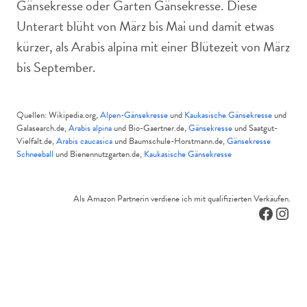
Gänsekresse oder Garten Gänsekresse. Diese
Unterart blüht von März bis Mai und damit etwas
kürzer, als Arabis alpina mit einer Blütezeit von März
bis September.
Quellen: Wikipedia.org,
Alpen-Gänsekresse
und
Kaukasische Gänsekresse
und
Galasearch.de,
Arabis alpina
und Bio-Gaertner.de,
Gänsekresse
und Saatgut-
Vielfalt.de,
Arabis caucasica
und Baumschule-Horstmann.de,
Gänsekresse
Schneeball
und Bienennutzgarten.de,
Kaukasische Gänsekresse
Als Amazon Partnerin verdiene ich mit qualifizierten Verkäufen.
Facebo
Inst