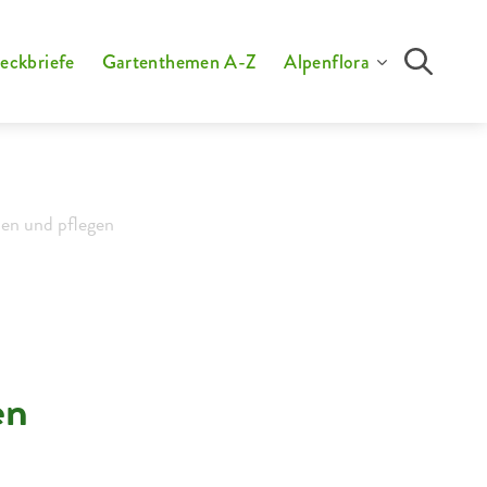
eckbriefe
Gartenthemen A-Z
Alpenflora
zen und pflegen
en
Blühender
Schmetterlingsflieder
ist