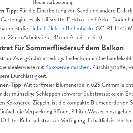
Bodenverbesserung.
n-Tipp
: Für die Einarbeitung von Sand und andere Erdarb
 Garten gibt es als Hilfsmittel Elektro- und Akku-Bodenha
mazon ist die
Einhell-Elektro Bodenhacke
GC-RT 1545 M 
 22 cm Arbeitstiefe, 45 cm Arbeitsbreite).
trat für Sommerflieder
auf dem Balkon
at für Zwerg-Schmetterlingsflieder können Sie handelsübl
Sie idealerweise mit
Kokoserde mischen.
Zuschlagstoffe, w
sere Durchlässigkeit.
men-Tipp:
Mit torffreier Blumenerde in 625 Gramm leicht
 das mühselige Schleppen schwerer Substratsäcke ein End
n Kokoserde-Ziegeln, ist die kompakte Blumenerde von Su
Einfach die Verpackung öffnen, 3 Liter Wasser hinzugeben
10 Liter Kübelsubstrat zur Verfügung. Erhältlich ist die
ko