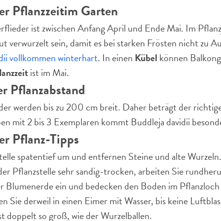
er Pflanzzeit
im Garten
flieder ist zwischen Anfang April und Ende Mai. Im Pflanzj
t verwurzelt sein, damit es bei starken Frösten nicht zu A
dii vollkommen winterhart
. In einen
Kübel
können Balkongä
lanzzeit
ist im Mai.
r Pflanzabstand
der werden bis zu 200 cm breit. Daher beträgt der richtig
pen mit 2 bis 3 Exemplaren kommt Buddleja davidii besonde
er Pflanz-Tipps
telle spatentief um und entfernen Steine und alte Wurzeln
der Pflanzstelle sehr sandig-trocken, arbeiten Sie rundher
 Blumenerde ein und bedecken den Boden im Pflanzloch m
en Sie derweil in einen Eimer mit Wasser, bis keine Luftbla
st doppelt so groß, wie der Wurzelballen.