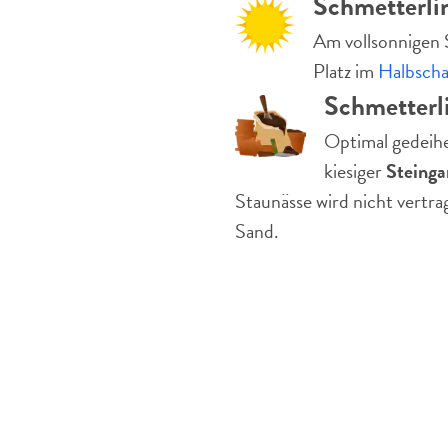
Schmetterlin
Am vollsonnigen S
Platz im
Halbscha
Schmetterli
Optimal gedeih
kiesiger
Steinga
Staunässe wird nicht vertr
Sand.