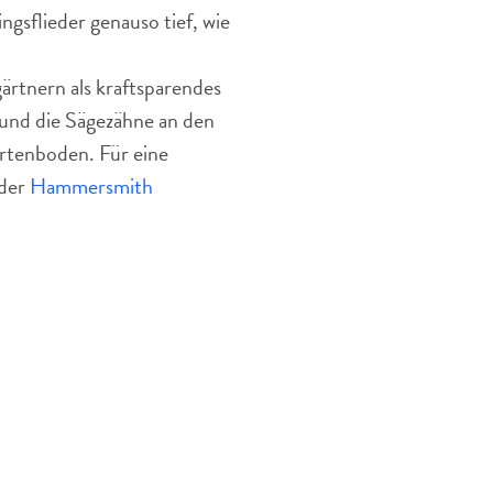
gsflieder genauso tief, wie
rtnern als kraftsparendes
 und die Sägezähne an den
rtenboden. Für eine
 der
Hammersmith