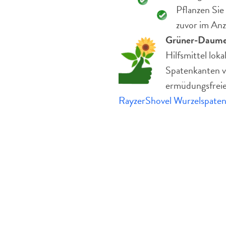
Pflanzen Sie
zuvor im Anz
Grüner-Daume
Hilfsmittel lok
Spatenkanten v
ermüdungsfreie
RayzerShovel Wurzelspate