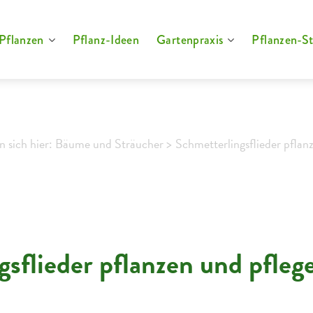
Pflanzen
Pflanz-Ideen
Gartenpraxis
Pflanzen-St
n sich hier: Bäume und Sträucher >
Schmetterlingsflieder pflan
sflieder pflanzen und pfleg