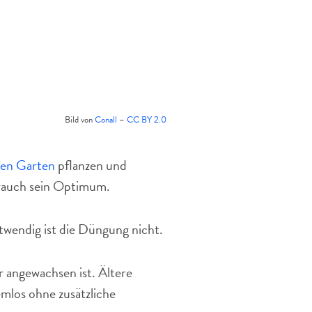
Bild von
Conall
–
CC BY 2.0
ten Garten
pflanzen und
trauch sein Optimum.
twendig ist die Düngung nicht.
r angewachsen ist. Ältere
los ohne zusätzliche