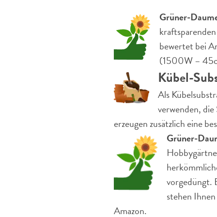
Grüner-Daume
kraftsparenden
bewertet bei A
(1500W – 45cm,
Kübel-Subs
Als Kübelsubstr
verwenden, die 
erzeugen zusätzlich eine bes
Grüner-Dau
Hobbygärtner
herkömmliche
vorgedüngt. 
stehen Ihnen 
Amazon.