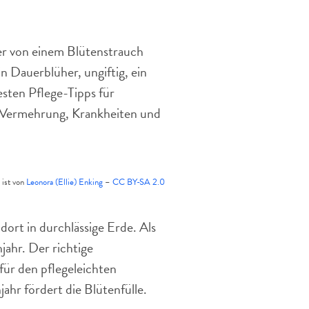
eine
Augenweide.
ner von einem Blütenstrauch
n Dauerblüher, ungiftig, ein
sten Pflege-Tipps für
 Vermehrung, Krankheiten und
 ist von
Leonora (Ellie) Enking
–
CC BY-SA 2.0
dort in durchlässige Erde. Als
jahr. Der richtige
ür den pflegeleichten
ahr fördert die Blütenfülle.