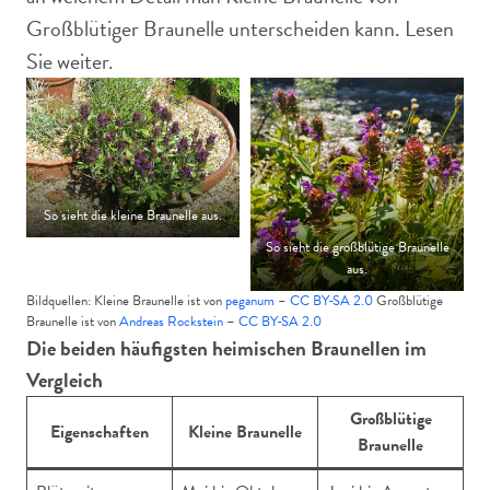
Großblütiger Braunelle unterscheiden kann. Lesen
Sie weiter.
So sieht die kleine Braunelle aus.
So sieht die großblütige Braunelle
aus.
Bildquellen: Kleine Braunelle ist von
peganum
–
CC BY-SA 2.0
Großblütige
Braunelle ist von
Andreas Rockstein
–
CC BY-SA 2.0
Die beiden häufigsten heimischen Braunellen im
Vergleich
Großblütige
Eigenschaften
Kleine Braunelle
Braunelle