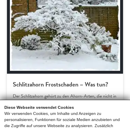
Schlitzahorn Frostschaden – Was tun?
Der Schlitzahorn gehört zu den Ahorn-Arten, die nicht in
Europa beheimatet sind. Somit verwundert es wenig, dass
Diese Webseite verwendet Cookies
Hausgärtner am Acer palmatum dissectum häufiger über
Wir verwenden Cookies, um Inhalte und Anzeigen zu
Frostschäden klagen. Dieser Ratgeber erklärt die
personalisieren, Funktionen für soziale Medien anzubieten und
typischen Symptome und gibt praxiserprobte Tipps für
die Zugriffe auf unsere Webseite zu analysieren. Zusätzlich