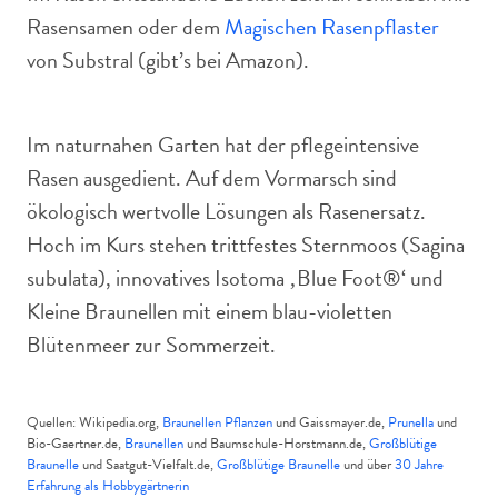
Rasensamen oder dem
Magischen Rasenpflaster
von Substral (gibt’s bei Amazon).
Im naturnahen Garten hat der pflegeintensive
Rasen ausgedient. Auf dem Vormarsch sind
ökologisch wertvolle Lösungen als Rasenersatz.
Hoch im Kurs stehen trittfestes Sternmoos (Sagina
subulata), innovatives Isotoma ‚Blue Foot®‘ und
Kleine Braunellen mit einem blau-violetten
Blütenmeer zur Sommerzeit.
Quellen: Wikipedia.org,
Braunellen Pflanzen
und Gaissmayer.de,
Prunella
und
Bio-Gaertner.de,
Braunellen
und Baumschule-Horstmann.de,
Großblütige
Braunelle
und Saatgut-Vielfalt.de,
Großblütige Braunelle
und über
30 Jahre
Erfahrung als Hobbygärtnerin