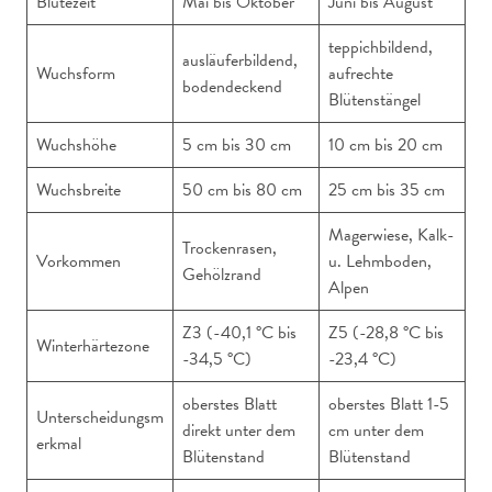
Blütezeit
Mai bis Oktober
Juni bis August
teppichbildend,
ausläuferbildend,
Wuchsform
aufrechte
bodendeckend
Blütenstängel
Wuchshöhe
5 cm bis 30 cm
10 cm bis 20 cm
Wuchsbreite
50 cm bis 80 cm
25 cm bis 35 cm
Magerwiese, Kalk-
Trockenrasen,
Vorkommen
u. Lehmboden,
Gehölzrand
Alpen
Z3 (-40,1 °C bis
Z5 (-28,8 °C bis
Winterhärtezone
-34,5 °C)
-23,4 °C)
oberstes Blatt
oberstes Blatt 1-5
Unterscheidungsm
direkt unter dem
cm unter dem
erkmal
Blütenstand
Blütenstand