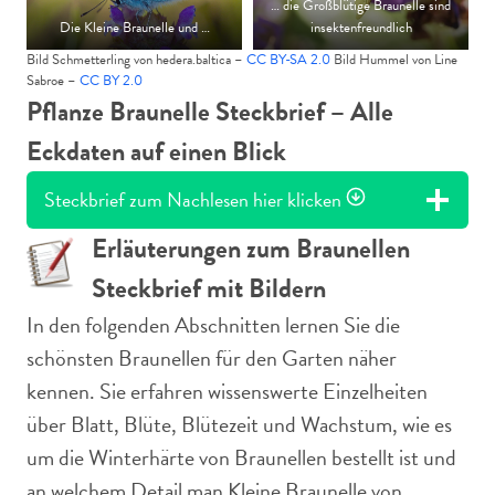
… die Großblütige Braunelle sind
Die Kleine Braunelle und …
insektenfreundlich
Bild Schmetterling von hedera.baltica –
CC BY-SA 2.0
Bild Hummel von Line
Sabroe –
CC BY 2.0
Pflanze Braunelle Steckbrief – Alle
Eckdaten auf einen Blick
Steckbrief zum Nachlesen hier klicken
Erläuterungen zum Braunellen
Steckbrief mit Bildern
In den folgenden Abschnitten lernen Sie die
schönsten Braunellen für den Garten näher
kennen. Sie erfahren wissenswerte Einzelheiten
über Blatt, Blüte, Blütezeit und Wachstum, wie es
um die Winterhärte von Braunellen bestellt ist und
an welchem Detail man Kleine Braunelle von