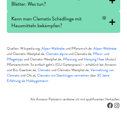
Blätter. Was tun?
Kann man Clematis Schädlinge mit
Hausmitteln bekämpfen?
Quellen: Wikipedia.org,
Alpen-Waldrebe
und Pflanzmich.de,
Alpen-Waldrebe
und Clematis-Westphal.de,
Clematis alpina
und Clematis.de,
Pflanz- und
Pflegetipps
und Clematis-Westphal.de,
Pflanzung
und
Hansjörg Haas
(Autor)
Pflanzenschnitt: So einfach geht’s (GU Gartenpraxis) – erhältlich bei Amazon
und Bio-Gaertner.de,
Clematis
und Clematis-Westphal.de,
Vermehrung von
Clematis
und Obi.at,
Clematis mit Stecklingen vermehren
über
30 Jahre
Erfahrung als Hobbygärtnerin
Als Amazon Partnerin verdiene ich mit qualifizierten Verkäufen.
Facebo
Inst