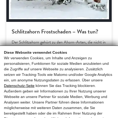
Schlitzahorn Frostschaden – Was tun?
Der Schlitzahorn gehört zu den Ahorn-Arten, die nicht in
Europa beheimatet sind. Somit verwundert es wenig, dass
Diese Webseite verwendet Cookies
Hausgärtner am Acer palmatum dissectum häufiger über
Wir verwenden Cookies, um Inhalte und Anzeigen zu
Frostschäden klagen. Dieser Ratgeber erklärt die
personalisieren, Funktionen für soziale Medien anzubieten und
typischen Symptome und gibt praxiserprobte Tipps für
die Zugriffe auf unsere Webseite zu analysieren. Zusätzlich
effektive Gegenmaßnahmen und… […]
setzen wir Tracking-Tools wie Matomo und/oder Google Analytics
ein, um anonyme Nutzungsdaten zu erfassen. Über unsere
Datenschutz-Seite
können Sie das Tracking blockieren.
Mehr erfahren
Außerdem geben wir Informationen zu Ihrer Nutzung unserer
Webseite an unsere Partner für soziale Medien, Werbung und
Analysen weiter. Unsere Partner führen diese Informationen
möglicherweise mit weiteren Daten zusammen, die Sie
bereitgestellt haben oder die im Rahmen Ihrer Nutzung der