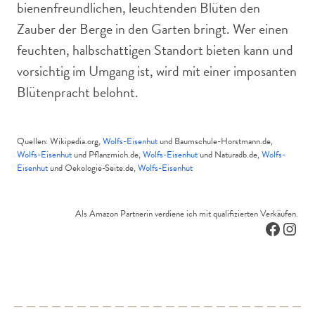
bienenfreundlichen, leuchtenden Blüten den
Zauber der Berge in den Garten bringt. Wer einen
feuchten, halbschattigen Standort bieten kann und
vorsichtig im Umgang ist, wird mit einer imposanten
Blütenpracht belohnt.
Quellen: Wikipedia.org,
Wolfs-Eisenhut
und Baumschule-Horstmann.de,
Wolfs-Eisenhut
und Pflanzmich.de,
Wolfs-Eisenhut
und Naturadb.de,
Wolfs-
Eisenhut
und Oekologie-Seite.de,
Wolfs-Eisenhut
Als Amazon Partnerin verdiene ich mit qualifizierten Verkäufen.
Facebo
Inst