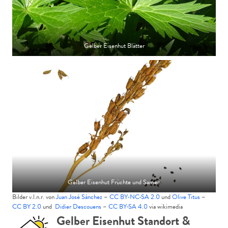
Gelber Eisenhut Blätter
Gelber Eisenhut Früchte und Samen
Bilder v.l.n.r. von
Juan José Sánchez
–
CC BY-NC-SA 2.0
und
Olive Titus
–
CC BY 2.0
und
Didier Descouens
–
CC BY-SA 4.0
via wikimedia
Gelber Eisenhut Standort &