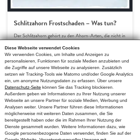
Schlitzahorn Frostschaden – Was tun?
Der Schlitzahorn gehört zu den Ahorn-Arten, die nicht in
Europa beheimatet sind. Somit verwundert es wenig, dass
Diese Webseite verwendet Cookies
Hausgärtner am Acer palmatum dissectum häufiger über
Wir verwenden Cookies, um Inhalte und Anzeigen zu
Frostschäden klagen. Dieser Ratgeber erklärt die
personalisieren, Funktionen für soziale Medien anzubieten und
typischen Symptome und gibt praxiserprobte Tipps für
die Zugriffe auf unsere Webseite zu analysieren. Zusätzlich
effektive Gegenmaßnahmen und… […]
setzen wir Tracking-Tools wie Matomo und/oder Google Analytics
ein, um anonyme Nutzungsdaten zu erfassen. Über unsere
Datenschutz-Seite
können Sie das Tracking blockieren.
Mehr erfahren
Außerdem geben wir Informationen zu Ihrer Nutzung unserer
Webseite an unsere Partner für soziale Medien, Werbung und
Analysen weiter. Unsere Partner führen diese Informationen
möglicherweise mit weiteren Daten zusammen, die Sie
bereitgestellt haben oder die im Rahmen Ihrer Nutzung der
Dienste gesammelt wurden. Weitere Informationen dazu, wie
Google personenbezogene Daten verwendet, finden Sie auf der
Google‑Website „Verantwortungsvoller Umgang mit