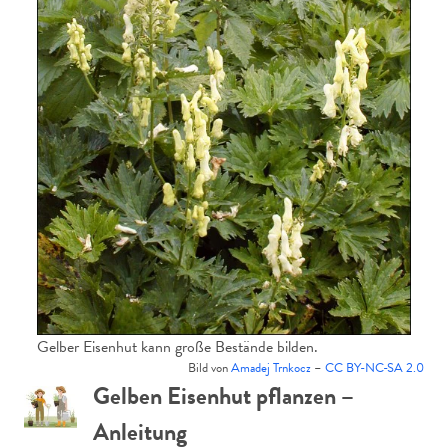
Gelber Eisenhut kann große Bestände bilden.
Bild von
Amadej Trnkocz
–
CC BY-NC-SA 2.0
Gelben Eisenhut pflanzen –
Anleitung