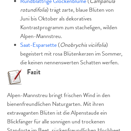
Rundblättrige Glockenblume
(
Campanula
rotundifolia
) trägt zarte, blaue Blüten von
Juni bis Oktober als dekoratives
Kontrastprogramm zum stacheligen, wilden
Alpen-Mannstreu.
Saat-Esparsette
(
Onobrychis viciifolia
)
begeistert mit rosa Blütenkerzen im Sommer,
die keinen nennenswerten Schatten werfen.
Fazit
Alpen-Mannstreu bringt frischen Wind in den
bienenfreundlichen Naturgarten. Mit ihren
extravaganten Blüten ist die Alpenstaude ein
Blickfänger für alle sonnigen und trockenen
Standorte im Beet, rückenfreundlichen Hochbeet,