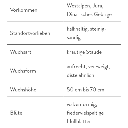
Westalpen, Jura,
Vorkommen
Dinarisches Gebirge
kalkhaltig, steinig-
Standortvorlieben
sandig
Wuchsart
krautige Staude
aufrecht, verzweigt,
Wuchsform
distelähnlich
Wuchshöhe
50 cm bis 70 cm
walzenförmig,
Blüte
fiedervielspaltige
Hüllblätter