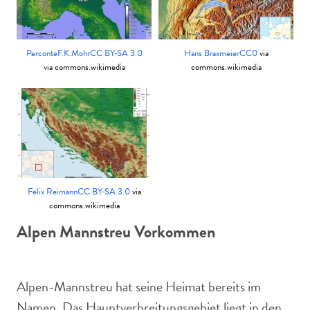
Perconte
F.K.Mohr
CC BY-SA 3.0
Hans Braxmeier
CC0
via
via commons.wikimedia
commons.wikimedia
Felix Reimann
CC BY-SA 3.0
via
commons.wikimedia
Alpen Mannstreu Vorkommen
Alpen-Mannstreu hat seine Heimat bereits im
Namen. Das Hauptverbreitungsgebiet liegt in den