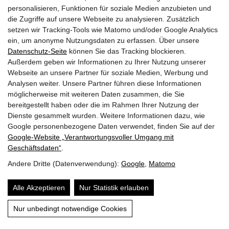
personalisieren, Funktionen für soziale Medien anzubieten und
die Zugriffe auf unsere Webseite zu analysieren. Zusätzlich
setzen wir Tracking-Tools wie Matomo und/oder Google Analytics
ein, um anonyme Nutzungsdaten zu erfassen. Über unsere
Datenschutz-Seite
können Sie das Tracking blockieren.
Schlitzahorn Frostschaden – Was tun?
Außerdem geben wir Informationen zu Ihrer Nutzung unserer
Webseite an unsere Partner für soziale Medien, Werbung und
Der Schlitzahorn gehört zu den Ahorn-Arten, die nicht in
Analysen weiter. Unsere Partner führen diese Informationen
Europa beheimatet sind. Somit verwundert es wenig, dass
möglicherweise mit weiteren Daten zusammen, die Sie
Hausgärtner am Acer palmatum dissectum häufiger über
bereitgestellt haben oder die im Rahmen Ihrer Nutzung der
Frostschäden klagen. Dieser Ratgeber erklärt die
Dienste gesammelt wurden. Weitere Informationen dazu, wie
Google personenbezogene Daten verwendet, finden Sie auf der
typischen Symptome und gibt praxiserprobte Tipps für
Google‑Website „Verantwortungsvoller Umgang mit
effektive Gegenmaßnahmen und… […]
Geschäftsdaten“
.
Andere Dritte (Datenverwendung):
Google
,
Matomo
Mehr erfahren
Alle Akzeptieren
Nur Statistik erlauben
Inhalt
Nur unbedingt notwendige Cookies