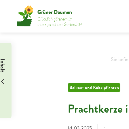
Sie befi
nhalt
Balkon- und Kübelpflanzen
Prachtkerze 
14.03.2025
: