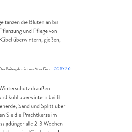
im
Garten.
e tanzen die Blüten an bis
 Pflanzung und Pflege von
 Kübel überwintern, gießen,
Das Beitragsbild ist von Mike Finn –
CC BY 2.0
 Winterschutz draußen
 und kühl überwintern bei 8
menerde, Sand und Splitt über
en Sie die Prachtkerze im
üssigdünger alle 2-3 Wochen