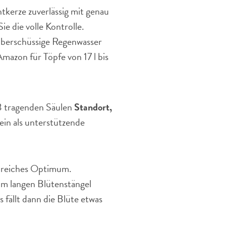
tkerze zuverlässig mit genau
e die volle Kontrolle.
 überschüssige Regenwasser
mazon für Töpfe von 17 l bis
 3 tragenden Säulen
Standort,
ein als unterstützende
enreiches Optimum.
 cm langen Blütenstängel
 fällt dann die Blüte etwas