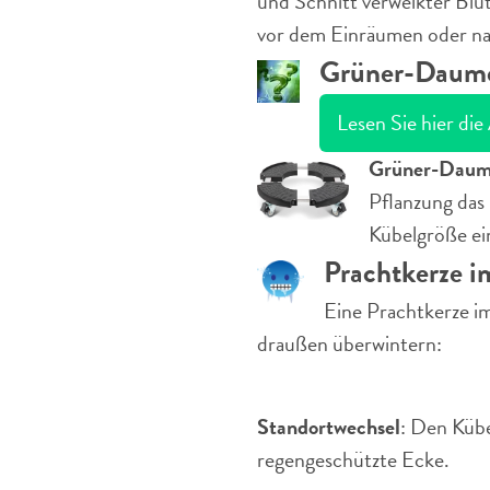
und Schnitt verwelkter Blü
vor dem Einräumen oder n
Grüner-Daumen
Lesen Sie hier die
Grüner-Daum
Pflanzung das 
Kübelgröße ei
Prachtkerze i
Eine Prachtkerze i
draußen überwintern:
Standortwechsel
: Den Kübe
regengeschützte Ecke.