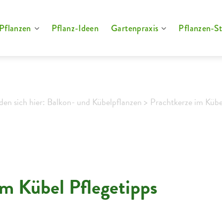
Pflanzen
Pflanz-Ideen
Gartenpraxis
Pflanzen-St
nden sich hier: Balkon- und Kübelpflanzen >
Prachtkerze im Kübe
im Kübel Pflegetipps