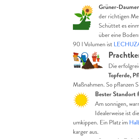
Grüner-Daumen
der richtigen Me
Schüttet es einm
über eine Bodens
90 l Volumen ist
LECHUZA 
Prachtke
Die erfolgre
Topferde, Pf
Maßnahmen. So pflanzen Sie
Bester Standort 
Am sonnigen, warm
Idealerweise ist d
umkippen. Ein Platz im
Hal
karger aus.