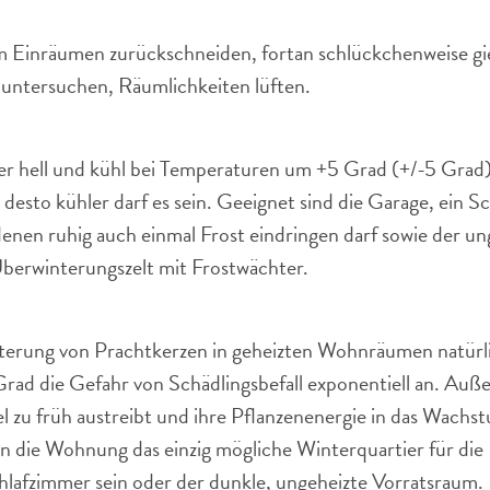
m Einräumen zurückschneiden, fortan schlückchenweise gi
 untersuchen, Räumlichkeiten lüften.
r hell und kühl bei Temperaturen um +5 Grad (+/-5 Grad). 
 desto kühler darf es sein. Geeignet sind die Garage, ein
enen ruhig auch einmal Frost eindringen darf sowie der un
Überwinterungszelt mit Frostwächter.
nterung von Prachtkerzen in geheizten Wohnräumen natürlic
rad die Gefahr von Schädlingsbefall exponentiell an. Auße
el zu früh austreibt und ihre Pflanzenenergie in das Wachs
n die Wohnung das einzig mögliche Winterquartier für die P
chlafzimmer sein oder der dunkle, ungeheizte Vorratsraum.