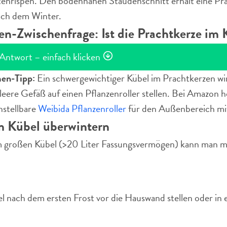
tenrispen. Den bodennahen Staudenschnitt erhält eine Pr
ach dem Winter.
-Zwischenfrage: Ist die Prachtkerze im 
 Antwort – einfach klicken
en-Tipp:
Ein schwergewichtiger Kübel im Prachtkerzen wir
leere Gefäß auf einen Pflanzenroller stellen. Bei Amazon h
nstellbare
Weibida Pflanzenroller
für den Außenbereich mit
m Kübel überwintern
m großen Kübel (>20 Liter Fassungsvermögen) kann man m
l nach dem ersten Frost vor die Hauswand stellen oder in 