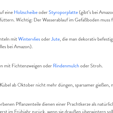
uf eine
Holzscheibe
oder
Styroporplatte
(gibt’s bei Amazon
füttern. Wichtig: Der Wasserablauf im Gefäßboden muss fr
nteln mit
Wintervlies
oder
Jute
, die man dekorativ befesti
alles bei Amazon).
en mit Fichtenzweigen oder
Rindenmulch
oder Stroh.
 Kübel ab Oktober nicht mehr düngen, sparsamer gießen, n
rbenen Pflanzenteile dienen einer Prachtkerze als natürli
erst im Frühjahr zurück, wenn sie draußen überwintern soll.