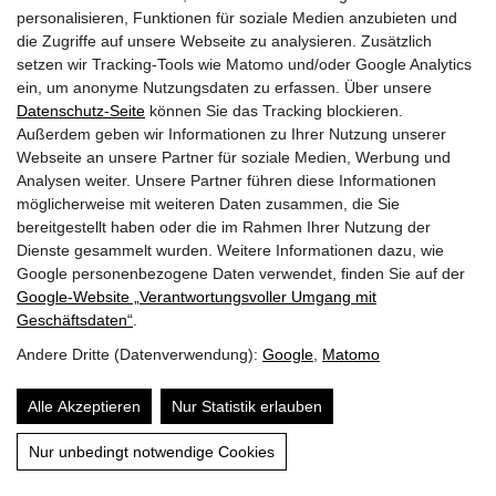
personalisieren, Funktionen für soziale Medien anzubieten und
1 Rote Karthäuser-Nelke (Dianthus
die Zugriffe auf unsere Webseite zu analysieren. Zusätzlich
carthusianorum)
setzen wir Tracking-Tools wie Matomo und/oder Google Analytics
ein, um anonyme Nutzungsdaten zu erfassen. Über unsere
Datenschutz-Seite
können Sie das Tracking blockieren.
Außerdem geben wir Informationen zu Ihrer Nutzung unserer
5 Kreuz-Enzian (Gentiana cruciata), blaue Blüten
Webseite an unsere Partner für soziale Medien, Werbung und
im Sommer.
Analysen weiter. Unsere Partner führen diese Informationen
möglicherweise mit weiteren Daten zusammen, die Sie
bereitgestellt haben oder die im Rahmen Ihrer Nutzung der
Dienste gesammelt wurden. Weitere Informationen dazu, wie
10 Küchenschellen (Pulsatilla vulgaris), Frühblüher
Google personenbezogene Daten verwendet, finden Sie auf der
mit blauvioletten Glockenblüten, gefolgt von
Google‑Website „Verantwortungsvoller Umgang mit
fedrigen Fruchtständen, giftig.
Geschäftsdaten“
.
Andere Dritte (Datenverwendung):
Google
,
Matomo
Alle Akzeptieren
Nur Statistik erlauben
Inhalt
Nur unbedingt notwendige Cookies