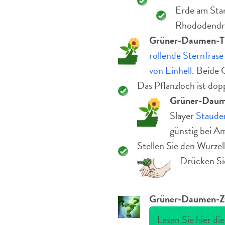
Erde am Stan
Rhododendr
Grüner-Daumen-T
rollende Sternfräse
von Einhell
. Beide 
Das Pflanzloch ist dop
Grüner-Daum
Slayer
Staude
günstig bei A
Stellen Sie den Wurzel
Drücken Sie
Grüner-Daumen-Zw
Lesen Sie hier di