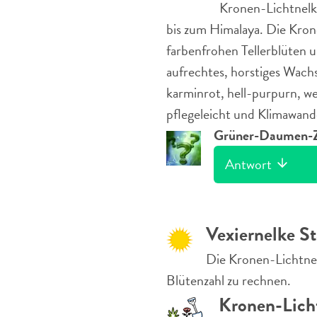
Kronen-Lichtnelke
bis zum Himalaya. Die Krone
farbenfrohen Tellerblüten u
aufrechtes, horstiges Wac
karminrot, hell-purpurn, wei
pflegeleicht und Klimawand
Grüner-Daumen-Z
Antwort
Vexiernelke S
Die Kronen-Lichtnel
Blütenzahl zu rechnen.
Kronen-Lich