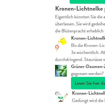
Kronen-Lichtnelke 
Eigentlich könnten Sie die
überlassen. Sie wird gedei
die Blütenpracht erheblich 
Kronen-Lichtnelk
Bis die Kronen-Lic
3x wöchentlich. Ab
durchdringend. Staunässe w
Grüner-Daumen-Z
gegossen werden?
Lesen Sie hier d
Kronen-Lichtnel
Gedüngt wird die 