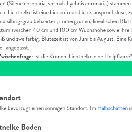
n (Silene coronaria, vormals Lychnis coronaria) stammen 
n-Lichtnelke ist eine bienenfreundliche, anspruchslose, z
nd silbrig-grau behaarten, immergrünen, linealischen Blät
hstum zwischen 40 cm und 100 cm Wuchshöhe sowie ihre l
ß und zweifarbig. Blütezeit ist von Juni bis August. Eine 
el-angepasst.
wischenfrage
: Ist die Kronen-Lichtnelke eine Heilpflanze
tandort
ke bevorzugt einen sonnigen Standort. Im
Halbschatten
i
tnelke Boden