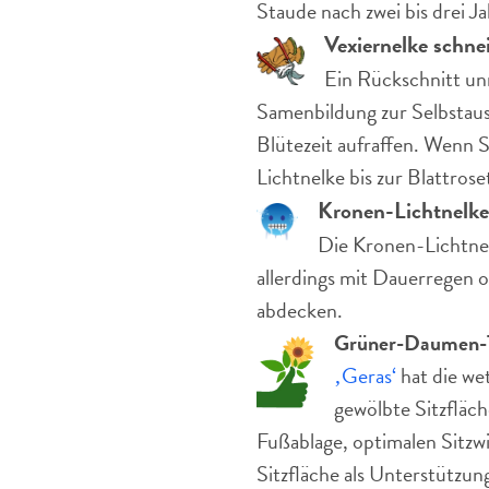
Staude nach zwei bis drei J
Vexiernelke schne
Ein Rückschnitt unm
Samenbildung zur Selbstauss
Blütezeit aufraffen. Wenn S
Lichtnelke bis zur Blattros
Kronen-Lichtnelke
Die Kronen-Lichtnel
allerdings mit Dauerregen o
abdecken.
Grüner-Daumen-
‚Geras‘
hat die we
gewölbte Sitzfläch
Fußablage, optimalen Sitzw
Sitzfläche als Unterstützu