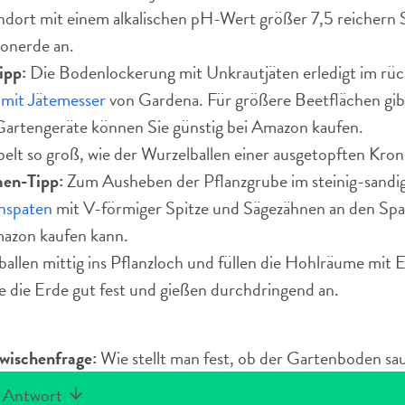
dort mit einem alkalischen pH-Wert größer 7,5 reichern S
onerde an.
ipp:
Die Bodenlockerung mit Unkrautjäten erledigt im rüc
 mit Jätemesser
von Gardena. Für größere Beetflächen gib
Gartengeräte können Sie günstig bei Amazon kaufen.
pelt so groß, wie der Wurzelballen einer ausgetopften Kro
en-Tipp:
Zum Ausheben der Pflanzgrube im steinig-sandi
nspaten
mit V-förmiger Spitze und Sägezähnen an den Spa
mazon kaufen kann.
ballen mittig ins Pflanzloch und füllen die Hohlräume mit 
 die Erde gut fest und gießen durchdringend an.
ischenfrage:
Wie stellt man fest, ob der Gartenboden sauer
e Antwort