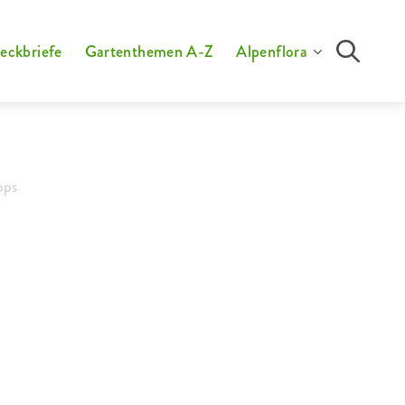
eckbriefe
Gartenthemen A-Z
Alpenflora
pps
Farbenfrohe
Blüten