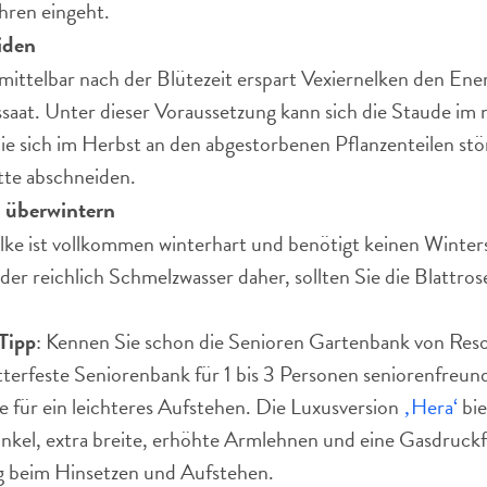
ahren eingeht.
iden
ittelbar nach der Blütezeit erspart Vexiernelken den Ene
aat. Unter dieser Voraussetzung kann sich die Staude im n
ie sich im Herbst an den abgestorbenen Pflanzenteilen st
ette abschneiden.
 überwintern
ke ist vollkommen winterhart und benötigt keinen Winte
der reichlich Schmelzwasser daher, sollten Sie die Blattro
Tipp
: Kennen Sie schon die Senioren Gartenbank von Resor
tterfeste Seniorenbank für 1 bis 3 Personen seniorenfreu
e für ein leichteres Aufstehen. Die Luxusversion
‚Hera‘
bie
inkel, extra breite, erhöhte Armlehnen und eine Gasdruc
ng beim Hinsetzen und Aufstehen.