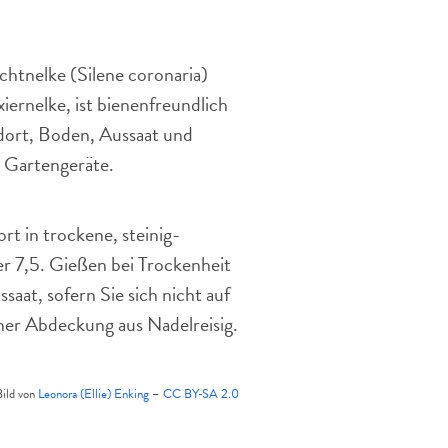
der
Vexiernelke.
chtnelke (Silene coronaria)
iernelke, ist bienenfreundlich
ndort, Boden, Aussaat und
e Gartengeräte.
t in trockene, steinig-
er 7,5. Gießen bei Trockenheit
saat, sofern Sie sich nicht auf
iner Abdeckung aus Nadelreisig.
ild von
Leonora (Ellie) Enking
–
CC BY-SA 2.0